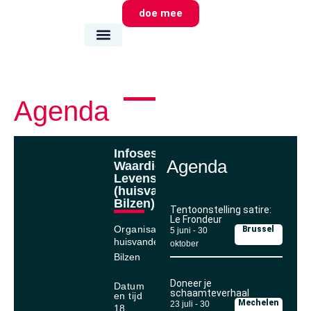
doe mee
wie we zijn
wat we doen
waar we zijn
Agenda
Infosessie
Agenda
Waardig
Levenseinde
(huisvandeMens
Bilzen)
Tentoonstelling satire:
Le Frondeur
Organisator
Brussel
5 juni
-
30
huisvandemens
oktober
Bilzen
Doneer je
Datum
schaamteverhaal
en tijd
Mechelen
23 juli
-
30
18