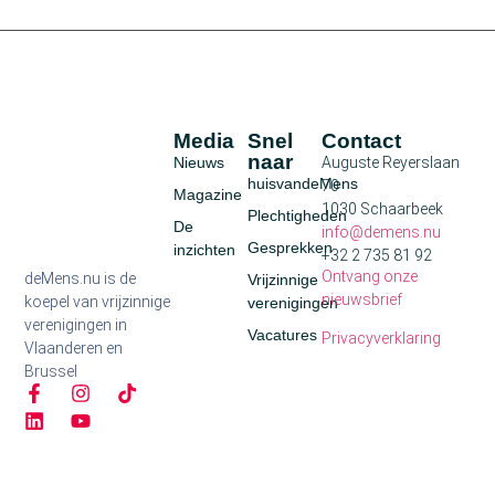
Media
Snel
Contact
naar
Nieuws
Auguste Reyerslaan
huisvandeMens
70
Magazine
1030 Schaarbeek
Plechtigheden
De
info@demens.nu
Gesprekken
inzichten
+32 2 735 81 92
Ontvang onze
deMens.nu is de
Vrijzinnige
nieuwsbrief
koepel van vrijzinnige
verenigingen
verenigingen in
Vacatures
Privacyverklaring
Vlaanderen en
Brussel