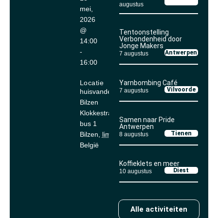
augustus
mei,
2026
@
Tentoonstelling
Verbondenheid door
14:00
Jonge Makers
-
Antwerpen
7 augustus
16:00
Locatie
Yarnbombing Café
Vilvoorde
7 augustus
huisvandeMens
Bilzen
Klokkestraat 4
Samen naar Pride
bus 1
Antwerpen
Tienen
Bilzen
,
lim
3740
8 augustus
België
Koffieklets en meer
Diest
10 augustus
Alle activiteiten