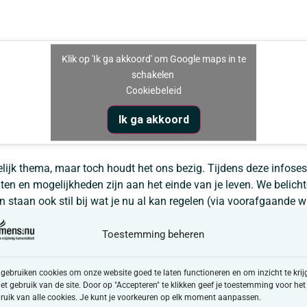
Klik op 'Ik ga akkoord' om Google maps in te
schakelen
Cookiebeleid
Ik ga akkoord
ijk thema, maar toch houdt het ons bezig. Tijdens deze infoses
ten en mogelijkheden zijn aan het einde van je leven. We belich
n staan ook stil bij wat je nu al kan regelen (via voorafgaande wi
gv dementie of coma bvb.).
Toestemming beheren
ven is verplicht. Inschrijven kan via
tongeren@demens.nu
, via 0
y
 gebruiken cookies om onze website goed te laten functioneren en om inzicht te krij
ag vermelden voor welke sessie je je precies inschrijft.
het gebruik van de site. Door op "Accepteren" te klikken geef je toestemming voor het
ruik van alle cookies. Je kunt je voorkeuren op elk moment aanpassen.