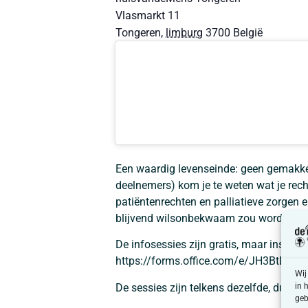
Vlasmarkt 11
Tongeren
,
limburg
3700
België
Een waardig levenseinde: geen gemakkel
deelnemers) kom je te weten wat je rech
patiëntenrechten en palliatieve zorgen e
blijvend wilsonbekwaam zou worden (a
De infosessies zijn gratis, maar inschrij
https://forms.office.com/e/JH3BtDpgV
Wij
De sessies zijn telkens dezelfde, dus gra
in 
geb