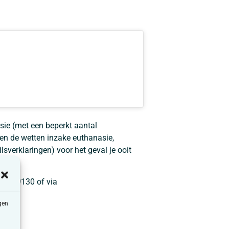
sie (met een beperkt aantal
ten de wetten inzake euthanasie,
lsverklaringen) voor het geval je ooit
12/459130 of via
gen