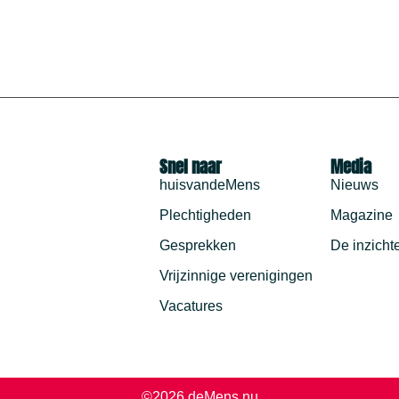
Snel naar
Media
huisvandeMens
Nieuws
Plechtigheden
Magazine
Gesprekken
De inzicht
Vrijzinnige verenigingen
Vacatures
©2026 deMens.nu