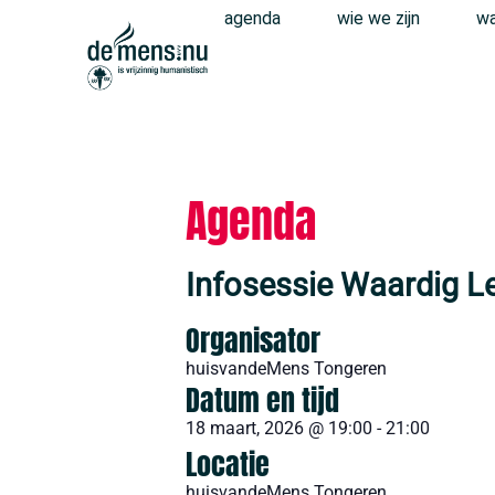
agenda
wie we zijn
wa
Agenda
Infosessie Waardig L
Organisator
huisvandeMens Tongeren
Datum en tijd
18 maart, 2026
@
19:00
-
21:00
Locatie
huisvandeMens Tongeren