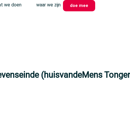
t we doen
waar we zijn
doe mee
evenseinde (huisvandeMens Tonger