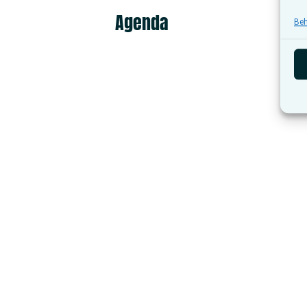
Agenda
Beh
Tentoonstelling satire: Le Frondeur
5 juni
-
30 oktober
Doneer je schaamteverhaal
23 juli
-
30 augustus
Samen naar Pride Antwerpen
8 augustus
Koffieklets en meer
10 augustus
Haakcafé
10 augustus
Kaffee Tegoare
11 augustus