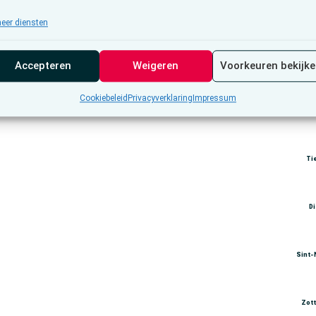
eer diensten
Br
Accepteren
Weigeren
Voorkeuren bekijk
Cookiebeleid
Privacyverklaring
Impressum
Mec
Ti
D
Sint-
Zot