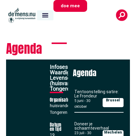
doe mee
Agenda
Infosessie
Agenda
Waardig
Levenseinde
(huisvandeMens
Tongeren)
Tentoonstelling satire:
Le Frondeur
Organisator
Brussel
5 juni
-
30
huisvandeMens
oktober
Tongeren
Doneer je
Datum
schaamteverhaal
en tijd
Mechelen
23 juli
-
30
19