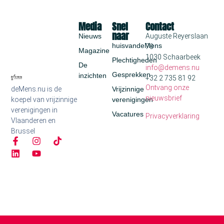
Media
Snel
Contact
naar
Nieuws
Auguste Reyerslaan
huisvandeMens
70
Magazine
1030 Schaarbeek
Plechtigheden
De
info@demens.nu
Gesprekken
inzichten
+32 2 735 81 92
Ontvang onze
deMens.nu is de
Vrijzinnige
nieuwsbrief
koepel van vrijzinnige
verenigingen
verenigingen in
Vacatures
Privacyverklaring
Vlaanderen en
Brussel