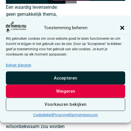
Een waardig levenseinde:
geen gemakkelijk thema,
maar toch houdt het ons
Toestemming beheren
bezig. Tijdens deze
infosessie (met een beperkt
Wij gebruiken cookies om onze website goed te laten functioneren en om
aantal deelnemers) kom je te
inzicht te krijgen in het gebruik van de site. Door op "Accepteren" te klikken
weten wat je rechten en
geef je toestemming voor het gebruik van alle cookies. Je kunt je
voorkeuren op elk moment aanpassen.
mogelijkheden zijn aan het
einde van je leven. We
Beheer diensten
belichten de wetten inzake
euthanasie, patiëntenrechten
Accepteren
en palliatieve zorgen en
staan ook stil bij wat je nu al
Weigeren
kan regelen (via
Voorkeuren bekijken
voorafgaande
wilsverklaringen) voor het
Cookiebeleid
Privacyverklaring
Impressum
geval je ooit blijvend
wilsonbekwaam zou worden