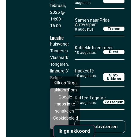
augustus
februari,
2026
@
14:00
-
Samen naar Pride
Antwerpen
16:00
Tienen
8 augustus
Locatie
huisvandeMens
Koffieklets en meer
Tongeren
Diest
10 augustus
Vlasmarkt 11
Tongeren
,
limburg
3700
Haakcafé
Sint-
10 augustus
België
Niklaas
Klik op 'Ik ga
akkoord' om
Google
Kaffee Tegoare
Zottegem
11 augustus
maps in te
schakelen
Cookiebeleid
Alle activiteiten
Ik ga akkoord