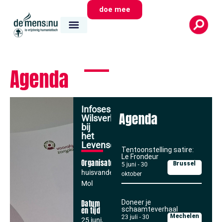
doe mee
Agenda
Infosessie:
Agenda
Wilsverklaringen
bij
het
Levenseinde
Tentoonstelling satire:
Le Frondeur
Organisator
Brussel
5 juni
-
30
huisvandeMens
oktober
Mol
Doneer je
Datum
schaamteverhaal
en tijd
Mechelen
23 juli
-
30
25 juni,