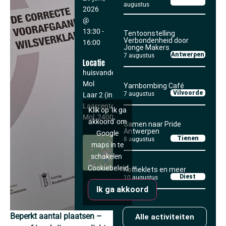
augustus
2026
@
13:30
-
Tentoonstelling
Verbondenheid door
16:00
Jonge Makers
Antwerpen
7 augustus
Locatie
huisvandeMens
Mol
Yarnbombing Café
Vilvoorde
7 augustus
Laar 2 (in het
Laarcenter)
Klik op 'Ik ga
Mol
,
2400
akkoord' om
Samen naar Pride
Antwerpen
Google
Tienen
8 augustus
maps in te
schakelen
Cookiebeleid
Koffieklets en meer
Diest
10 augustus
Ik ga akkoord
Beperkt aantal plaatsen –
Alle activiteiten