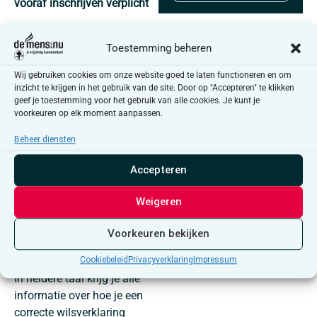
vooraf inschrijven verplicht
Welke documenten kan je nu
al in orde maken voor later,
Toestemming beheren
wanneer je het niet meer zelf
Wij gebruiken cookies om onze website goed te laten functioneren en om
kan zeggen? Wat is een
inzicht te krijgen in het gebruik van de site. Door op "Accepteren" te klikken
‘Negatieve Wilsverklaring’ en
geef je toestemming voor het gebruik van alle cookies. Je kunt je
voorkeuren op elk moment aanpassen.
hoe kan deze jou helpen om
je leven niet onnodig te
Beheer diensten
verlengen, wanneer je
wilsonbekwaam zou
Accepteren
worden? Hoe zit het bij
dementie of coma?
Weigeren
En hoe zit die
euthanasiewetgeving juist in
Voorkeuren bekijken
elkaar?
Cookiebeleid
Privacyverklaring
Impressum
In heldere taal krijg je alle
informatie over hoe je een
correcte wilsverklaring