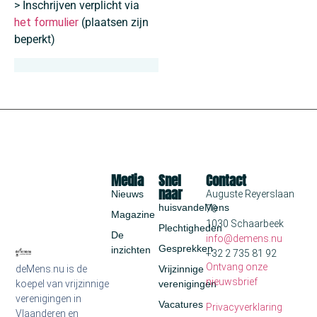
> Inschrijven verplicht via
het formulier
(plaatsen zijn
beperkt)
Media
Snel
Contact
naar
Nieuws
Auguste Reyerslaan
huisvandeMens
70
Magazine
1030 Schaarbeek
Plechtigheden
De
info@demens.nu
Gesprekken
inzichten
+32 2 735 81 92
Ontvang onze
deMens.nu is de
Vrijzinnige
nieuwsbrief
koepel van vrijzinnige
verenigingen
verenigingen in
Vacatures
Privacyverklaring
Vlaanderen en