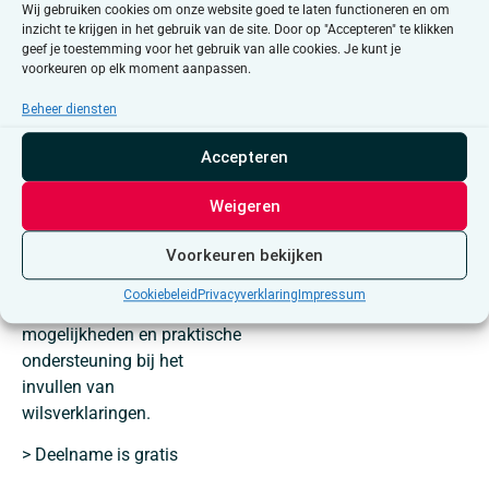
Alle activiteiten
Wij gebruiken cookies om onze website goed te laten functioneren en om
In het huisvandeMens
inzicht te krijgen in het gebruik van de site. Door op "Accepteren" te klikken
Brussel kan je terecht voor
geef je toestemming voor het gebruik van alle cookies. Je kunt je
voorkeuren op elk moment aanpassen.
vragen over het waardig
levenseinde en praktische
Beheer diensten
ondersteuning bij het
invullen van de
Accepteren
wilsverklaringen (euthanasie,
patiëntenrechten,
Weigeren
orgaandonatie, laatste
wilsbeschikking). Tijdens
Voorkeuren bekijken
deze infosessie geven we
Cookiebeleid
Privacyverklaring
Impressum
informatie over de wettelijke
mogelijkheden en praktische
ondersteuning bij het
invullen van
wilsverklaringen.
> Deelname is gratis