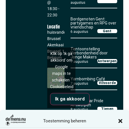
@
augustus
18:30
-
22:30
Bordgenoten Gent:
partygames en RPG over
Locatie
vriendschap
Gent
6 augustus
huisvandeMens
Brussel
Akenkaai 1
Tentoonstelling
Brussel
,
1000
Verbondenheid door
Klik op 'Ik ga
Jonge Makers
Belgium
akkoord' om
Antwerpen
7 augustus
Google
maps in te
Yarnbombing Café
schakelen
Vilvoorde
7 augustus
Cookiebeleid
Ik ga akkoord
Samen naar Pride
Antwerpen
Tienen
8 augustus
Wegwijs in
Toestemming beheren
wilsverklaringen