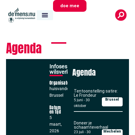
doe mee
Agenda
Infosessie
Agenda
wilsverklaringen
Organisator
huisvandeMens
Tentoonstelling satire:
Brussel
Le Frondeur
Brussel
5 juni
-
30
oktober
Datum
en tijd
5
Doneer je
maart,
schaamteverhaal
2026
Mechelen
23 juli
-
30