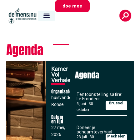
doe mee
Agenda
Kamer
Agenda
Vol
Verhalen
Organisator
Tentoonstelling satire:
huisvandeMens
Le Frondeur
Brussel
5 juni
-
30
Ronse
oktober
Datum
en tijd
27 mei,
Doneer je
schaamteverhaal
2026
Mechelen
23 juli
-
30