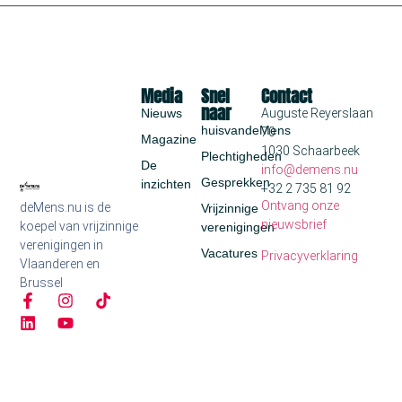
Media
Snel
Contact
naar
Nieuws
Auguste Reyerslaan
huisvandeMens
70
Magazine
1030 Schaarbeek
Plechtigheden
De
info@demens.nu
Gesprekken
inzichten
+32 2 735 81 92
Ontvang onze
deMens.nu is de
Vrijzinnige
nieuwsbrief
koepel van vrijzinnige
verenigingen
verenigingen in
Vacatures
Privacyverklaring
Vlaanderen en
Brussel