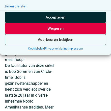
verwelkomend is.
Kortom, voel je welkom om
Beheer diensten
deel uit te maken van een
Accepteren
plek waar verbinding en
afstand tussen mensen mag
Weigeren
bestaan maar ook even kan
wegsmelten. Het vraagt
Voorkeuren bekijken
soms een tikkel moed en een
sprankel hoop…en het
Cookiebeleid
Privacyverklaring
Impressum
gevolg is meer moed en
meer hoop!
De facilitator van deze cirkel
is Bob Sommen van Circle-
time. Bob is
gezinswetenschapper en
heeft zich verdiept over de
laatste 28 jaar in diverse
inheemse Noord
Amerikaanse tradities. Meer