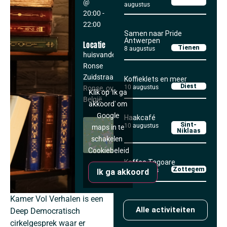
@
augustus
20:00
-
22:00
Samen naar Pride
Antwerpen
Locatie
Tienen
8 augustus
huisvandeMens
Ronse
Zuidstraat 13
Koffieklets en meer
Diest
10 augustus
Ronse
,
ovl
9600
Klik op 'Ik ga
België
akkoord' om
Google
Haakcafé
Sint-
10 augustus
maps in te
Niklaas
schakelen
Cookiebeleid
Kaffee Tegoare
Zottegem
11 augustus
Ik ga akkoord
Kamer Vol Verhalen is een
Alle activiteiten
Deep Democratisch
cirkelgesprek waar er