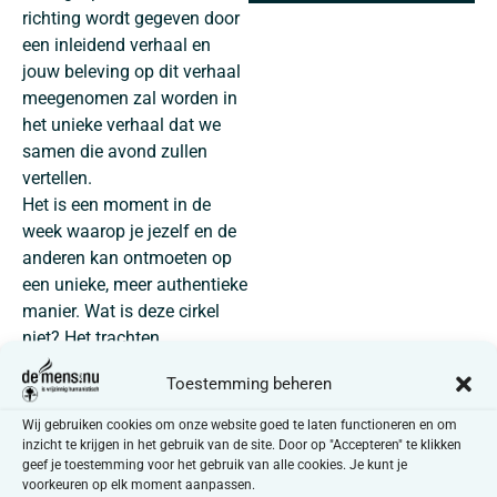
richting wordt gegeven door
een inleidend verhaal en
jouw beleving op dit verhaal
meegenomen zal worden in
het unieke verhaal dat we
samen die avond zullen
vertellen.
Het is een moment in de
week waarop je jezelf en de
anderen kan ontmoeten op
een unieke, meer authentieke
manier. Wat is deze cirkel
niet? Het trachten
analyseren van verhalen,
Toestemming beheren
discussiëren over juist of
fout, een oordelende plek.
Wij gebruiken cookies om onze website goed te laten functioneren en om
Het is een plek die eerder
inzicht te krijgen in het gebruik van de site. Door op "Accepteren" te klikken
geef je toestemming voor het gebruik van alle cookies. Je kunt je
persoonlijk, relationeel en
voorkeuren op elk moment aanpassen.