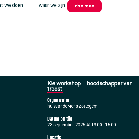
t we doen
waar we zijn
doe mee
Kleiworkshop – boodschapper van
troost
Organisator
huisvandeMens Zottegem
Datum en tijd
23 september, 2026
@
13:00
-
16:00
Locatie