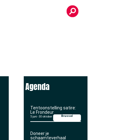
Agenda
Tentoonstelling satire:
Le Frondeur
Brussel
5 juni
-
30 oktober
Doneer je
schaamteverhaal