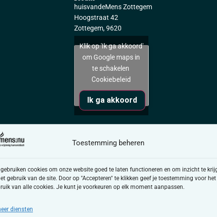
huisvandeMens Zottegem
Hoogstraat 42
Zottegem
,
9620
Klik op 'Ik ga akkoord'
om Google maps in
te schakelen
Cookiebeleid
Ik ga akkoord
Toestemming beheren
annetje van te maken.
 gebruiken cookies om onze website goed te laten functioneren en om inzicht te krij
het gebruik van de site. Door op "Accepteren" te klikken geef je toestemming voor het
een grote betekenis.
ruik van alle cookies. Je kunt je voorkeuren op elk moment aanpassen.
en, gedachten of gevoelens bewaart.
eer diensten