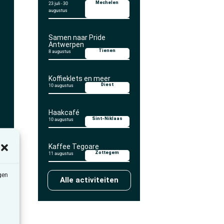
Mechelen
23 juli
-
30
augustus
Samen naar Pride
Antwerpen
Tienen
8 augustus
Koffieklets en meer
Diest
10 augustus
Haakcafé
Sint-Niklaas
10 augustus
Kaffee Tegoare
Zottegem
11 augustus
gen
Alle activiteiten