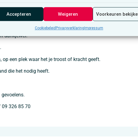
oor iemand die overleden is, of misschien voor iemand aan wie je
Accepteren
Weigeren
Voorkeuren bekijk
 je niet wilt vergeten.
Cookiebeleid
Privacyverklaring
Impressum
en dankjewel.
.
 op een plek waar het je troost of kracht geeft.
d die het nodig heeft.
 gevoelens.
f 09 326 85 70