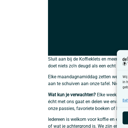
Sluit aan bij de Koffieklets en meer in
doet niets zo’n deugd als een echt goed
Elke maandagnamiddag zetten we de de
Wij
in 
aan te schuiven aan onze tafel. Niets m
geb
Wat kun je verwachten?
Elke week praten
Beh
écht met ons gaat en delen we ervaringe
onze passies, favoriete boeken of klein
Iedereen is welkom voor koffie en een g
of wat je achtergrond is. We zijn er voo