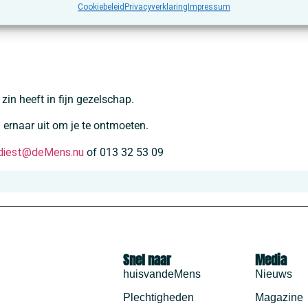
Cookiebeleid
Privacyverklaring
Impressum
zin heeft in fijn gezelschap.
n ernaar uit om je te ontmoeten.
diest@deMens.nu
of 013 32 53 09
Snel naar
Media
huisvandeMens
Nieuws
Plechtigheden
Magazine