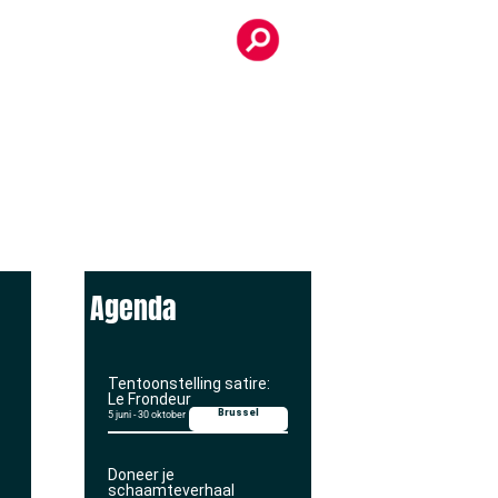
Agenda
Tentoonstelling satire:
Le Frondeur
Brussel
5 juni
-
30 oktober
Doneer je
schaamteverhaal