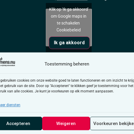
Klik op 'Ik ga akkoord'
om Google maps in
te schakelen
Cookiebeleid
Ik ga akkoord
 huisvandeMens Diest, voor een koffie en een goed gesprek. Soms
Toestemming beheren
 gesprek en een moment waarop er naar je geluisterd wordt.
uren van ons huis wagenwijd open. Je bent van harte welkom
 gebruiken cookies om onze website goed te laten functioneren en om inzicht te krij
het gebruik van de site. Door op "Accepteren" te klikken geef je toestemming voor het
oet, alles mag gedeeld worden.
ruik van alle cookies. Je kunt je voorkeuren op elk moment aanpassen.
 we over iets anders. De ene keer staan we even stil bij hoe het
eer diensten
n over mentaal welzijn. De andere keer kletsen we honderduit o
e gelukskes.
Accepteren
Weigeren
Voorkeuren bekijk
oed gesprek in huisvandeMens Diest. Het maakt niet uit wie je b
r elkaar, zonder oordeel. Juist die verschillende verhalen maken 