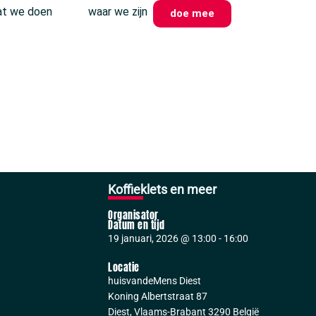
t we doen
waar we zijn
doe mee
Koffieklets en meer
Organisator
Datum en tijd
19 januari, 2026
@
13:00
-
16:00
Locatie
huisvandeMens Diest
Koning Albertstraat 87
Diest
,
Vlaams-Brabant
3290
België