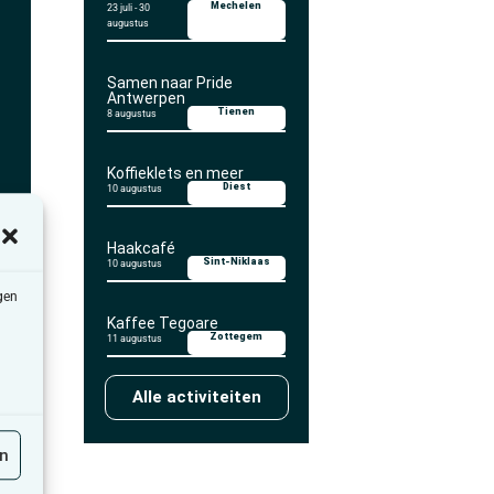
Mechelen
23 juli
-
30
augustus
Samen naar Pride
Antwerpen
Tienen
8 augustus
Koffieklets en meer
Diest
10 augustus
Haakcafé
Sint-Niklaas
10 augustus
 om
gen
Kaffee Tegoare
Zottegem
11 augustus
ver
Alle activiteiten
en
ent
onze