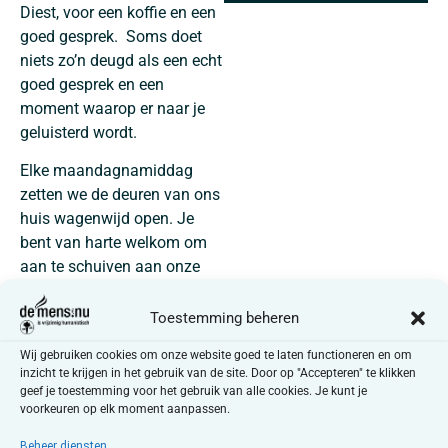
Diest, voor een koffie en een
goed gesprek. Soms doet
niets zo’n deugd als een echt
goed gesprek en een
moment waarop er naar je
geluisterd wordt.
Elke maandagnamiddag
zetten we de deuren van ons
huis wagenwijd open. Je
bent van harte welkom om
aan te schuiven aan onze
tafel. Niets moet, alles mag
gedeeld worden.
Toestemming beheren
Wat kun je verwachten?
Elke
Wij gebruiken cookies om onze website goed te laten functioneren en om
inzicht te krijgen in het gebruik van de site. Door op "Accepteren" te klikken
week praten we over iets
geef je toestemming voor het gebruik van alle cookies. Je kunt je
anders. De ene keer staan
voorkeuren op elk moment aanpassen.
we even stil bij hoe het écht
Beheer diensten