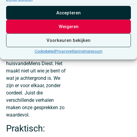
met ons gaat en delen we
ervaringen over mentaal
Accepteren
welzijn. De andere keer
kletsen we honderduit over
Weigeren
onze passies, favoriete
boeken of kleine gelukskes.
Voorkeuren bekijken
Iedereen is welkom voor
Cookiebeleid
Privacyverklaring
Impressum
koffie en een goed gesprek in
huisvandeMens Diest. Het
maakt niet uit wie je bent of
wat je achtergrond is. We
zijn er voor elkaar, zonder
oordeel. Juist die
verschillende verhalen
maken onze gesprekken zo
waardevol.
Praktisch: