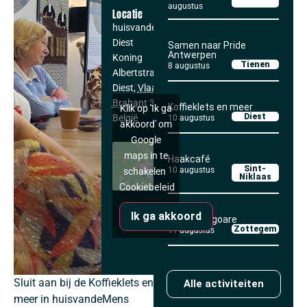
augustus
Locatie
huisvandeMens
Diest
Samen naar Pride
Antwerpen
Koning
Tienen
8 augustus
Albertstraat 87
Diest
,
Vlaams-
Brabant
3290
Koffieklets en meer
Klik op 'Ik ga
Diest
België
10 augustus
akkoord' om
Google
maps in te
Haakcafé
Sint-
10 augustus
schakelen
Niklaas
Cookiebeleid
Ik ga akkoord
Kaffee Tegoare
Zottegem
11 augustus
Sluit aan bij de Koffieklets en
Alle activiteiten
meer in huisvandeMens