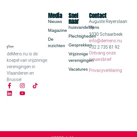
Media
Snel
Contact
naar
Nieuws
Auguste Reyerslaan
huisvandeMens
70
Magazine
1030 Schaarbeek
Plechtigheden
De
info@demens.nu
Gesprekken
inzichten
+32 2 735 81 92
Ontvang onze
deMens.nu is de
Vrijzinnige
nieuwsbrief
koepel van vrijzinnige
verenigingen
verenigingen in
Vacatures
Privacyverklaring
Vlaanderen en
Brussel