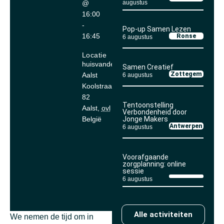
@
augustus
16:00
-
Pop-up Samen Lezen
16:45
Ronse
6 augustus
Locatie
huisvandeMens
Samen Creatief
Zottegem
Aalst
6 augustus
Koolstraat 80-
82
Tentoonstelling
Aalst
,
ovl
9300
Verbondenheid door
België
Jonge Makers
Antwerpen
6 augustus
Voorafgaande
zorgplanning: online
sessie
6 augustus
Alle activiteiten
We nemen de tijd om in