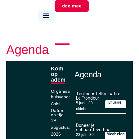
doe mee
wie we zijn
wat we doen
waar we zijn
Agenda
Kom
Agenda
op
adem
Organisator
Tentoonstelling satire:
huisvandeMens
Le Frondeur
Brussel
5 juni
-
30
Aalst
oktober
Datum
en tijd
19
Doneer je
augustus,
schaamteverhaal
2026
Mechelen
23 juli
-
30