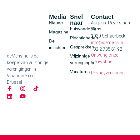
Media
Snel
Contact
naar
Nieuws
Auguste Reyerslaan
huisvandeMens
70
Magazine
1030 Schaarbeek
Plechtigheden
De
info@demens.nu
Gesprekken
inzichten
+32 2 735 81 92
Ontvang onze
deMens.nu is de
Vrijzinnige
nieuwsbrief
koepel van vrijzinnige
verenigingen
verenigingen in
Vacatures
Privacyverklaring
Vlaanderen en
Brussel