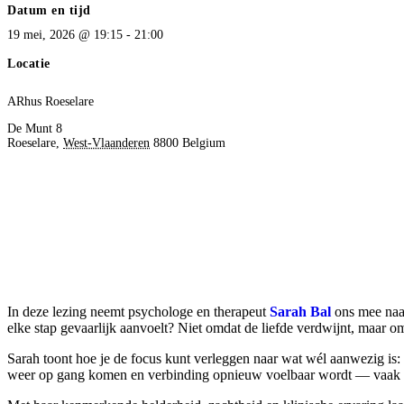
Datum en tijd
19 mei, 2026
@
19:15
-
21:00
Locatie
ARhus Roeselare
De Munt 8
Roeselare
,
West-Vlaanderen
8800
Belgium
In deze lezing neemt psychologe en therapeut
Sarah Bal
ons mee naar
elke stap gevaarlijk aanvoelt? Niet omdat de liefde verdwijnt, maar 
Sarah toont hoe je de focus kunt verleggen naar wat wél aanwezig is: 
weer op gang komen en verbinding opnieuw voelbaar wordt — vaak d