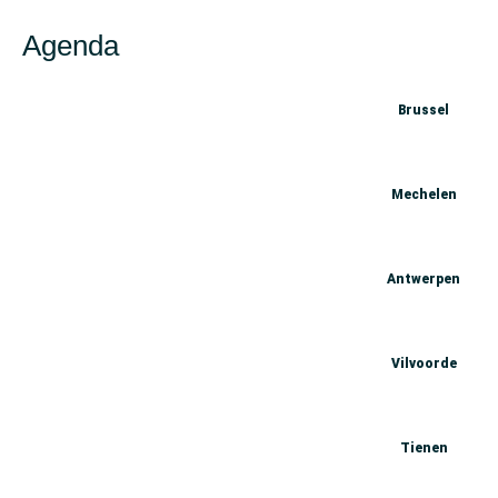
Agenda
Tentoonstelling satire: Le Frondeur
Brussel
5 juni
-
30 oktober
Doneer je schaamteverhaal
Mechelen
23 juli
-
30 augustus
Tentoonstelling Verbondenheid door Jonge Makers
Antwerpen
7 augustus
Yarnbombing Café
Vilvoorde
7 augustus
Samen naar Pride Antwerpen
Tienen
8 augustus