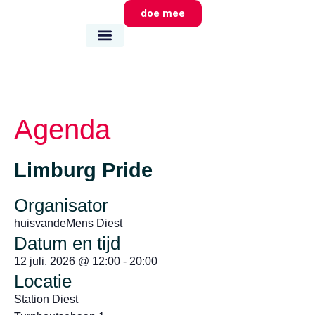
doe mee
wie we zijn
wat we doen
waar we zijn
Agenda
Limburg Pride
Organisator
huisvandeMens Diest
Datum en tijd
12 juli, 2026
@
12:00
-
20:00
Locatie
Station Diest