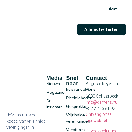
Koffieklets en meer
Diest
10 augustus
Alle activiteiten
Media
Snel
Contact
naar
Nieuws
Auguste Reyerslaan
huisvandeMens
70
Magazine
1030 Schaarbeek
Plechtigheden
De
info@demens.nu
Gesprekken
inzichten
+32 2 735 81 92
Ontvang onze
deMens.nu is de
Vrijzinnige
nieuwsbrief
koepel van vrijzinnige
verenigingen
verenigingen in
Vacatures
Privacyverklaring