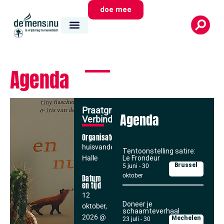
doe mee
Agenda
Praatgroep
Agenda
Verbinding
Organisator
huisvandeMens
Tentoonstelling satire:
Halle
Le Frondeur
Brussel
5 juni
-
30
oktober
Datum
en tijd
12
Doneer je
oktober,
schaamteverhaal
2026
@
Mechelen
23 juli
-
30