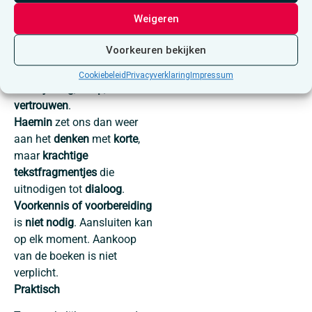
voorzien.
Weigeren
De
poëtische dierenverhalen
van
Tiny
brengen ons eerder
Voorkeuren bekijken
wat
artistieke inspiratie
over
het
leven
en
verlies
,
Cookiebeleid
Privacyverklaring
Impressum
vertwijfeling
,
hoop
,
troost
en
vertrouwen
.
Haemin
zet ons dan weer
aan het
denken
met
korte
,
maar
krachtige
tekstfragmentjes
die
uitnodigen tot
dialoog
.
Voorkennis of voorbereiding
is
niet nodig
. Aansluiten kan
op elk moment. Aankoop
van de boeken is niet
verplicht.
Praktisch