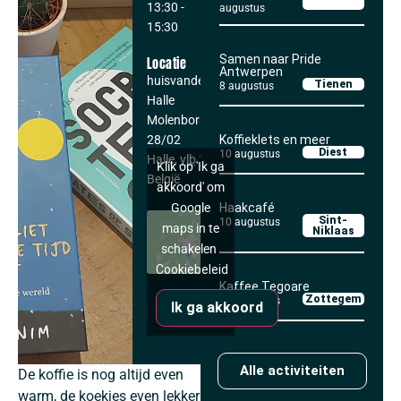
13:30
-
augustus
15:30
Samen naar Pride
Locatie
Antwerpen
huisvandeMens
Tienen
8 augustus
Halle
Molenborre
28/02
Koffieklets en meer
Diest
10 augustus
Halle
,
vlb
1500
Klik op 'Ik ga
België
akkoord' om
Haakcafé
Google
Sint-
10 augustus
maps in te
Niklaas
schakelen
Cookiebeleid
Kaffee Tegoare
Zottegem
11 augustus
Ik ga akkoord
Alle activiteiten
De koffie is nog altijd even
warm, de koekjes even lekker