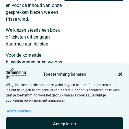
en voor de inhoud van onze
gesprekken kiezen we een
frisse wind.
We kiezen steeds een boek
of teksten uit en gaan
daarmee aan de slag.
Voor de komende
bijeenkomsten laten we ons
afwisselend
inspireren
door
Toestemming beheren
de
inzichten
van
Elke Wiss
,
Tiny Fisscher
en
Haemin
Wij gebruiken cookies om onze website goed te laten functioneren en om
Sunim
.
inzicht te krijgen in het gebruik van de site. Door op "Accepteren" te klikken
geef je toestemming voor het gebruik van alle cookies. Je kunt je
Van
Elke
hopen we te leren
voorkeuren op elk moment aanpassen.
hoe we via het
stellen van
goede vragen
, onze
Beheer diensten
bijeenkomsten
van de
Accepteren
nodige
diepgang
kunnen