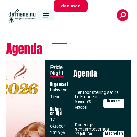
doe mee
Agenda
Pride
Agenda
Night
Organisator
huisvandeMens
Tentoonstelling satire:
Tienen
Le Frondeur
Brussel
5 juni
-
30
oktober
Datum
en tijd
17
Doneer je
oktober,
schaamteverhaal
2026
@
Mechelen
23 juli
-
30