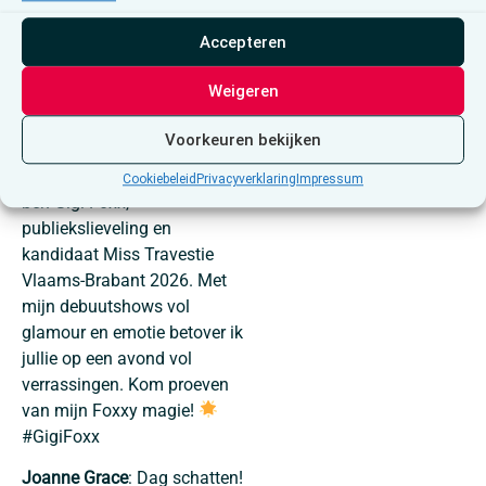
Entertainment
.
Accepteren
Weigeren
Voorkeuren bekijken
Gigi Foxx
: Hoi allemaal! Ik
Cookiebeleid
Privacyverklaring
Impressum
ben Gigi Foxx,
publiekslieveling en
kandidaat Miss Travestie
Vlaams-Brabant 2026. Met
mijn debuutshows vol
glamour en emotie betover ik
jullie op een avond vol
verrassingen. Kom proeven
van mijn Foxxy magie!
#GigiFoxx
Joanne Grace
: Dag schatten!