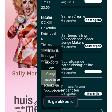
17:00
-
augustus
23:59
Samen Creatief
Locatie
Zottegem
6 augustus
OC XIII
Hakendover
Keienpoelweg
Tentoonstelling
6
Verbondenheid door
Jonge Makers
Tienen
,
Antwerpen
6 augustus
Vlaams-
Klik op 'Ik
Brabant
3300
ga
Belgium
Voorafgaande
akkoord'
zorgplanning: online
om
sessie
6 augustus
Google
maps in te
schakelen
Rouwcafé voor
lotgenoten
Cookiebeleid
Kortrijk
6 augustus
Ik ga akkoord