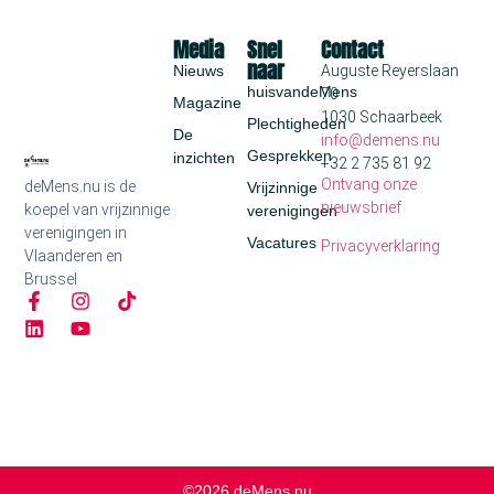
Media
Snel
Contact
naar
Nieuws
Auguste Reyerslaan
huisvandeMens
70
Magazine
1030 Schaarbeek
Plechtigheden
De
info@demens.nu
Gesprekken
inzichten
+32 2 735 81 92
Ontvang onze
deMens.nu is de
Vrijzinnige
nieuwsbrief
koepel van vrijzinnige
verenigingen
verenigingen in
Vacatures
Privacyverklaring
Vlaanderen en
Brussel
©2026 deMens.nu