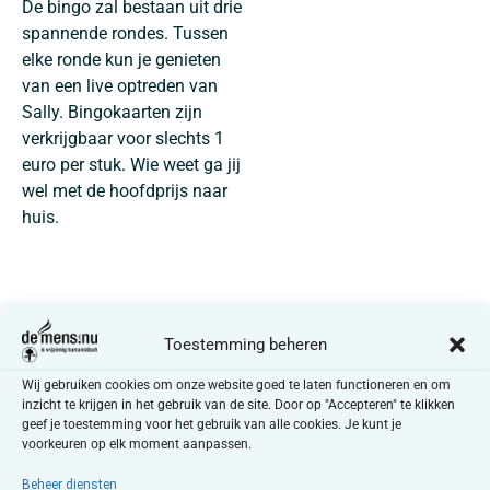
De bingo zal bestaan uit drie
spannende rondes. Tussen
elke ronde kun je genieten
van een live optreden van
Sally. Bingokaarten zijn
verkrijgbaar voor slechts 1
euro per stuk. Wie weet ga jij
wel met de hoofdprijs naar
huis.
Toestemming beheren
Nadien kunnen we genieten
Wij gebruiken cookies om onze website goed te laten functioneren en om
inzicht te krijgen in het gebruik van de site. Door op "Accepteren" te klikken
van vier grote namen binnen
geef je toestemming voor het gebruik van alle cookies. Je kunt je
de Travestiewereld onder
voorkeuren op elk moment aanpassen.
begeleiding van
Dina Price
Beheer diensten