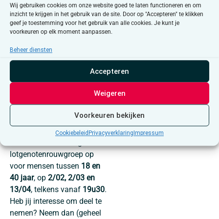
Alle activiteiten
Het verlies van een dierbare
Wij gebruiken cookies om onze website goed te laten functioneren en om
inzicht te krijgen in het gebruik van de site. Door op "Accepteren" te klikken
heeft een grote impact op je
geef je toestemming voor het gebruik van alle cookies. Je kunt je
leven en je bestaan. Ben jij
voorkeuren op elk moment aanpassen.
ook iemand dierbaar
Beheer diensten
verloren? Heb je het gevoel
dat je omgeving je niet altijd
Accepteren
begrijpt, of heb je gewoon
nood aan contact met
Weigeren
mensen die iets gelijkaardig
meemaken?
Voorkeuren bekijken
Het Huis van de Mens Sint-
Cookiebeleid
Privacyverklaring
Impressum
Niklaas start een begeleide
lotgenotenrouwgroep op
voor mensen tussen
18 en
40 jaar
, op
2/02, 2/03 en
13/04
, telkens vanaf
19u30
.
Heb jij interesse om deel te
nemen? Neem dan (geheel