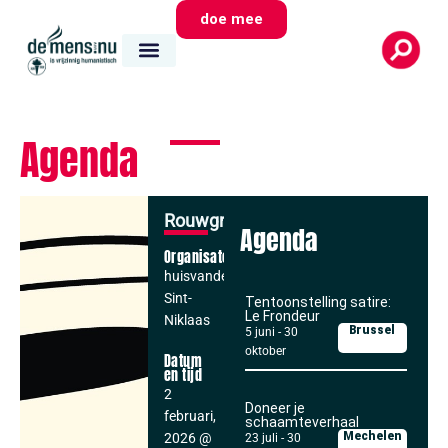
doe mee
Agenda
Rouwgroep
Agenda
Organisator
huisvandeMens
Sint-
Tentoonstelling satire:
Le Frondeur
Niklaas
Brussel
5 juni
-
30
oktober
Datum
en tijd
2
Doneer je
februari,
schaamteverhaal
Mechelen
2026
@
23 juli
-
30