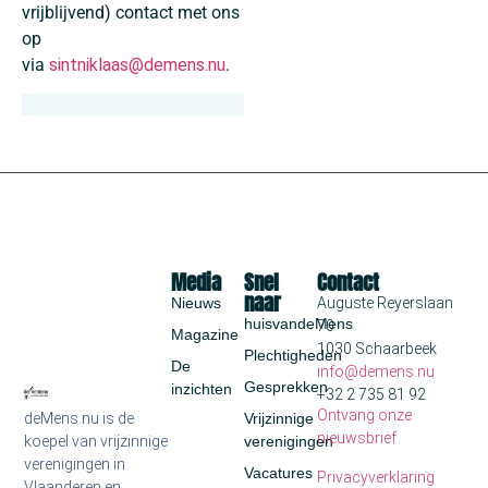
vrijblijvend) contact met ons
op
via
sintniklaas@demens.nu
.
Media
Snel
Contact
naar
Nieuws
Auguste Reyerslaan
huisvandeMens
70
Magazine
1030 Schaarbeek
Plechtigheden
De
info@demens.nu
Gesprekken
inzichten
+32 2 735 81 92
Ontvang onze
deMens.nu is de
Vrijzinnige
nieuwsbrief
koepel van vrijzinnige
verenigingen
verenigingen in
Vacatures
Privacyverklaring
Vlaanderen en