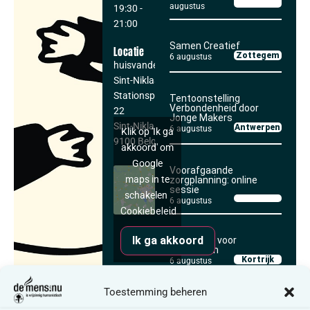
augustus
19:30
-
21:00
Samen Creatief
Locatie
Zottegem
6 augustus
huisvandeMens
Sint-Niklaas
Stationsplein
Tentoonstelling
Verbondenheid door
22
Jonge Makers
Sint-Niklaas
,
ovl
Antwerpen
6 augustus
Klik op 'Ik ga
9100
België
akkoord' om
Google
Voorafgaande
maps in te
zorgplanning: online
sessie
schakelen
6 augustus
Cookiebeleid
Ik ga akkoord
Rouwcafé voor
lotgenoten
Kortrijk
6 augustus
Toestemming beheren
Rouwgroep