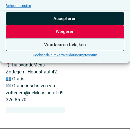
eventueel eigen werk
Beheer diensten
meenemen en er hier verder
Accepteren
aan werken. Dat kan tevens
een inspiratie betekenen
Weigeren
voor de anderen!
Donderdag 5 en 19 maart
Voorkeuren bekijken
2026
Cookiebeleid
Privacyverklaring
Impressum
13u30 – 16u00
huisvandeMens
Zottegem, Hoogstraat 42
Gratis
Graag inschrijven via
zottegem@deMens.nu of 09
326 85 70