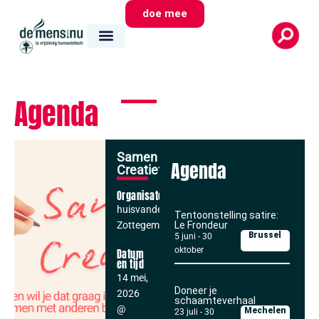
doe mee
Agenda
Samen
Agenda
Creatief
Organisator
huisvandeMens
Tentoonstelling satire:
Zottegem
Le Frondeur
Brussel
5 juni
-
30
oktober
Datum
en tijd
14 mei,
Doneer je
2026
schaamteverhaal
@
Mechelen
23 juli
-
30