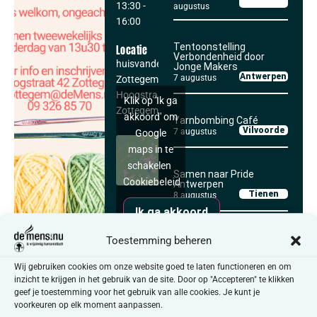
13:30
-
augustus
16:00
Tentoonstelling
Locatie
Verbondenheid door
huisvandeMens
Jonge Makers
Antwerpen
7 augustus
Zottegem
Hoogstraat 42
Klik op 'Ik ga
Zottegem
,
9620
akkoord' om
Yarnbombing Café
Vilvoorde
7 augustus
Google
maps in te
schakelen
Samen naar Pride
Cookiebeleid
Antwerpen
Tienen
8 augustus
Ik ga akkoord
SAMEN CREATIEF
Koffieklets en meer
Toestemming beheren
Diest
10 augustus
Je bent zeker niet verplicht
Wij gebruiken cookies om onze website goed te laten functioneren en om
om telkens aanwezig te zijn.
inzicht te krijgen in het gebruik van de site. Door op "Accepteren" te klikken
geef je toestemming voor het gebruik van alle cookies. Je kunt je
Kom wanneer het jou past
Alle activiteiten
voorkeuren op elk moment aanpassen.
en je daar zin in hebt. Je kan