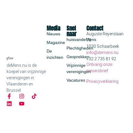
Media
Snel
Contact
naar
Nieuws
Auguste Reyerslaan
huisvandeMens
70
Magazine
1030 Schaarbeek
Plechtigheden
De
info@demens.nu
Gesprekken
inzichten
+32 2 735 81 92
Ontvang onze
deMens.nu is de
Vrijzinnige
nieuwsbrief
koepel van vrijzinnige
verenigingen
verenigingen in
Vacatures
Privacyverklaring
Vlaanderen en
Brussel