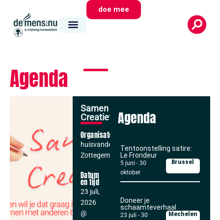
doe mee
Agenda
Samen
Agenda
Creatief
Organisator
huisvandeMens
Tentoonstelling satire:
Zottegem
Le Frondeur
Brussel
5 juni
-
30
oktober
Datum
en tijd
23 juli,
Doneer je
2026
schaamteverhaal
@
Mechelen
23 juli
-
30