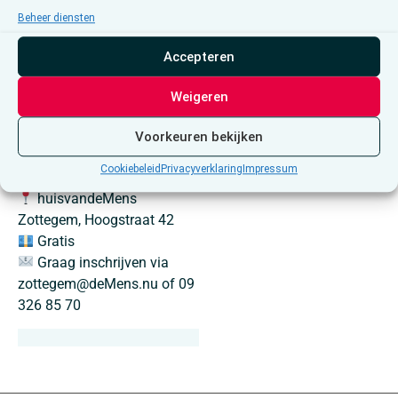
eventueel eigen werk
Beheer diensten
meenemen en er hier verder
Accepteren
aan werken. Dat kan tevens
een inspiratie betekenen
Weigeren
voor de anderen!
Donderdag 5 en 19 maart
Voorkeuren bekijken
2026
Cookiebeleid
Privacyverklaring
Impressum
13u30 – 16u00
huisvandeMens
Zottegem, Hoogstraat 42
Gratis
Graag inschrijven via
zottegem@deMens.nu of 09
326 85 70