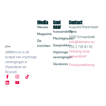
Media
Snel
Contact
naar
Nieuws
Auguste Reyerslaan
huisvandeMens
70
Magazine
1030 Schaarbeek
Plechtigheden
De
info@demens.nu
Gesprekken
inzichten
+32 2 735 81 92
Ontvang onze
deMens.nu is de
Vrijzinnige
nieuwsbrief
koepel van vrijzinnige
verenigingen
verenigingen in
Vacatures
Privacyverklaring
Vlaanderen en
Brussel