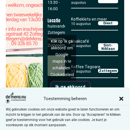
13:30
-
augustus
16:00
Koffieklets en meer
Locatie
Diest
10 augustus
huisvandeMens
Zottegem
Hoogstraat 42
Haakcafé
Klik op 'Ik ga
Zottegem
,
9620
Sint-
10 augustus
akkoord' om
Niklaas
Google
maps in te
Kaffee Tegoare
schakelen
Zottegem
11 augustus
Cookiebeleid
Ik ga akkoord
Anders in Bree:
regenboogcafé
SAMEN CREATIEF
Bree
11 augustus
Toestemming beheren
Je bent zeker niet verplicht
Wij gebruiken cookies om onze website goed te laten functioneren en om
om telkens aanwezig te zijn.
inzicht te krijgen in het gebruik van de site. Door op "Accepteren" te klikken
Alle activiteiten
geef je toestemming voor het gebruik van alle cookies. Je kunt je
Kom wanneer het jou past
voorkeuren op elk moment aanpassen.
en je daar zin in hebt. Je kan