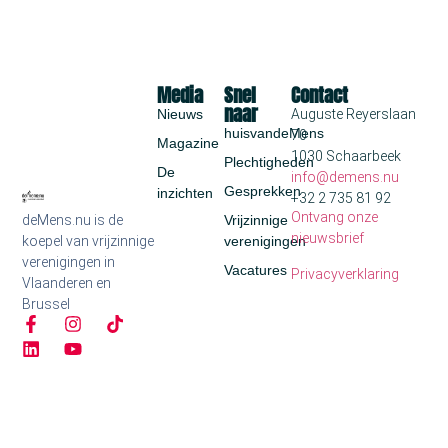
Media
Snel
Contact
naar
Nieuws
Auguste Reyerslaan
huisvandeMens
70
Magazine
1030 Schaarbeek
Plechtigheden
De
info@demens.nu
Gesprekken
inzichten
+32 2 735 81 92
Ontvang onze
deMens.nu is de
Vrijzinnige
nieuwsbrief
koepel van vrijzinnige
verenigingen
verenigingen in
Vacatures
Privacyverklaring
Vlaanderen en
Brussel