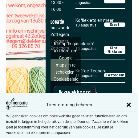
13:30
-
augustus
16:00
Koffieklets en meer
Locatie
Diest
10 augustus
huisvandeMens
Zottegem
Hoogstraat 42
Haakcafé
Klik op 'Ik ga
Zottegem
,
9620
Sint-
10 augustus
akkoord' om
Niklaas
Google
maps in te
Kaffee Tegoare
schakelen
Zottegem
11 augustus
Cookiebeleid
Ik ga akkoord
Anders in Bree:
regenboogcafé
SAMEN CREATIEF
Bree
11 augustus
Toestemming beheren
Je bent zeker niet verplicht
Wij gebruiken cookies om onze website goed te laten functioneren en om
om telkens aanwezig te zijn.
inzicht te krijgen in het gebruik van de site. Door op "Accepteren" te klikken
Alle activiteiten
geef je toestemming voor het gebruik van alle cookies. Je kunt je
Kom wanneer het jou past
voorkeuren op elk moment aanpassen.
en je daar zin in hebt. Je kan