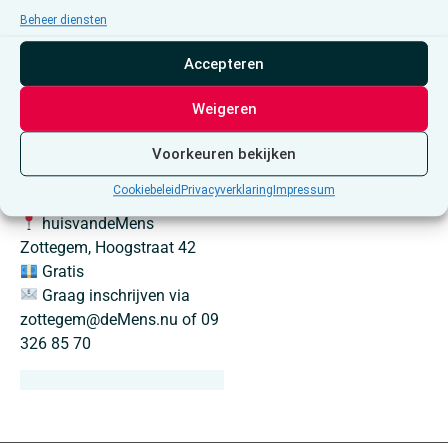
eventueel eigen werk
Beheer diensten
meenemen en er hier verder
Accepteren
aan werken. Dat kan tevens
een inspiratie betekenen
Weigeren
voor de anderen!
Donderdag 5 en 19 maart
Voorkeuren bekijken
2026
Cookiebeleid
Privacyverklaring
Impressum
13u30 – 16u00
huisvandeMens
Zottegem, Hoogstraat 42
Gratis
Graag inschrijven via
zottegem@deMens.nu of 09
326 85 70