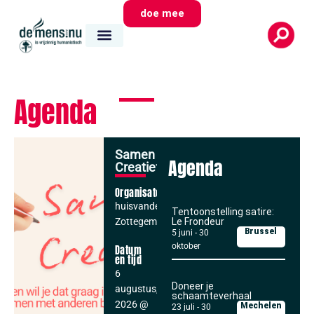
doe mee
Agenda
Samen
Agenda
Creatief
Organisator
huisvandeMens
Tentoonstelling satire:
Zottegem
Le Frondeur
Brussel
5 juni
-
30
oktober
Datum
en tijd
6
Doneer je
augustus,
schaamteverhaal
2026
@
Mechelen
23 juli
-
30