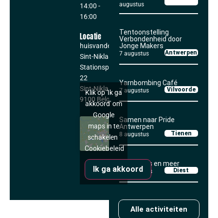
augustus
14:00
-
16:00
Tentoonstelling
Locatie
Verbondenheid door
huisvandeMens
Jonge Makers
Antwerpen
7 augustus
Sint-Niklaas
Stationsplein
22
Yarnbombing Café
Sint-Niklaas
,
ovl
Vilvoorde
7 augustus
Klik op 'Ik ga
9100
België
akkoord' om
Google
Samen naar Pride
maps in te
Antwerpen
Tienen
8 augustus
schakelen
Cookiebeleid
Koffieklets en meer
Ik ga akkoord
Diest
10 augustus
Alle activiteiten