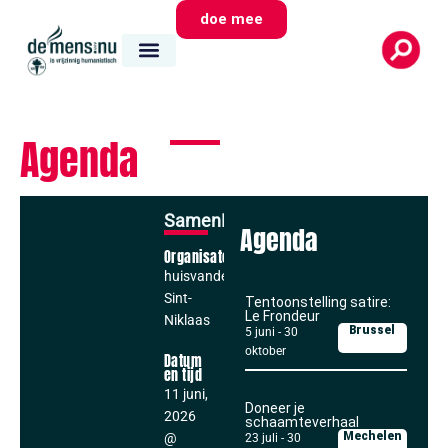
doe mee
Agenda
SamenLezen
Agenda
Organisator
huisvandeMens
Sint-
Tentoonstelling satire:
Le Frondeur
Niklaas
Brussel
5 juni
-
30
oktober
Datum
en tijd
11 juni,
Doneer je
2026
schaamteverhaal
Mechelen
@
23 juli
-
30