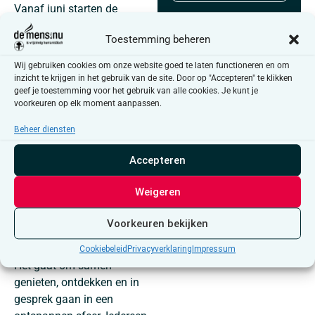
Vanaf juni starten de
Samenlezen-sessies weer!
Toestemming beheren
Wij gebruiken cookies om onze website goed te laten functioneren en om
Zin om je even onder te
inzicht te krijgen in het gebruik van de site. Door op "Accepteren" te klikken
dompelen in mooie verhalen
geef je toestemming voor het gebruik van alle cookies. Je kunt je
en die samen te beleven?
voorkeuren op elk moment aanpassen.
Tijdens Samenlezen lezen
Beheer diensten
we korte verhalen hardop
met elkaar en nemen we de
Accepteren
tijd om erover te praten.
Luisteren of meepraten—
Weigeren
alles mag, niets moet. Je
hoeft zelf niets voor te
Voorkeuren bekijken
bereiden of voor te lezen.
Cookiebeleid
Privacyverklaring
Impressum
Het gaat om samen
genieten, ontdekken en in
gesprek gaan in een