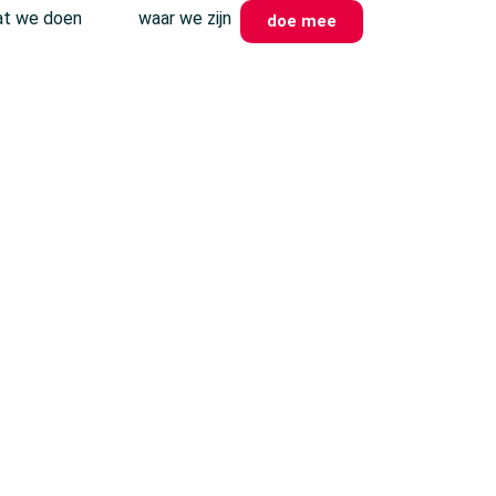
t we doen
waar we zijn
doe mee