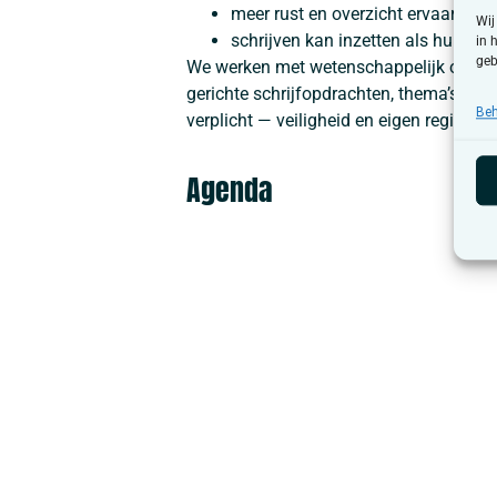
meer rust en overzicht ervaart in 
Wij
schrijven kan inzetten als hulpmid
in 
geb
We werken met wetenschappelijk onderbo
gerichte schrijfopdrachten, thema’s en r
Beh
verplicht — veiligheid en eigen regie sta
Agenda
Tentoonstelling satire: Le Frondeur
5 juni
-
30 oktober
Doneer je schaamteverhaal
23 juli
-
30 augustus
Samen naar Pride Antwerpen
8 augustus
Koffieklets en meer
10 augustus