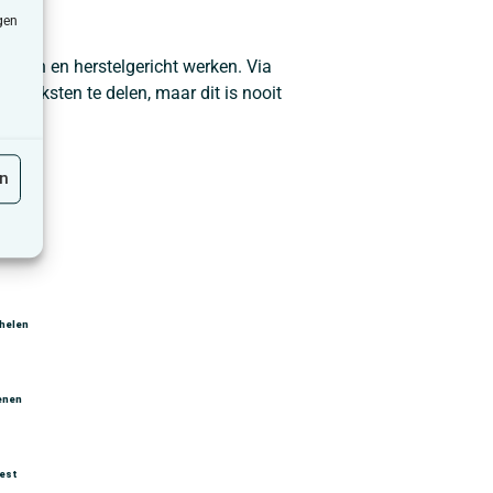
gen
eken en herstelgericht werken. Via
m teksten te delen, maar dit is nooit
en
ussel
helen
enen
iest