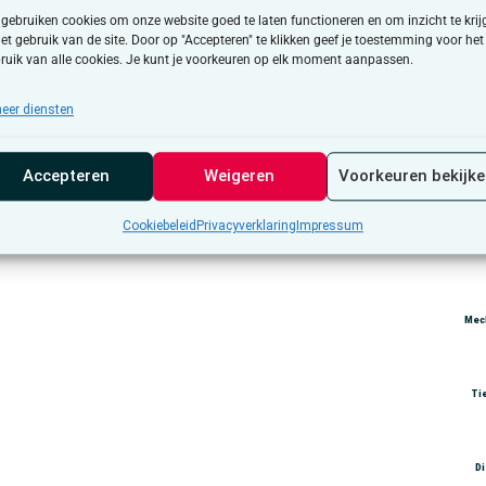
je denken
 gebruiken cookies om onze website goed te laten functioneren en om inzicht te krij
del binnen je eigen herstelproces
het gebruik van de site. Door op "Accepteren" te klikken geef je toestemming voor het
ruik van alle cookies. Je kunt je voorkeuren op elk moment aanpassen.
uwde methodieken zoals expressief schrijven, narratieve techni
eflectiemomenten ga je op jouw tempo aan de slag. Er is ruimte o
eer diensten
an centraal.
Accepteren
Weigeren
Voorkeuren bekijk
Cookiebeleid
Privacyverklaring
Impressum
Br
Mec
Ti
D