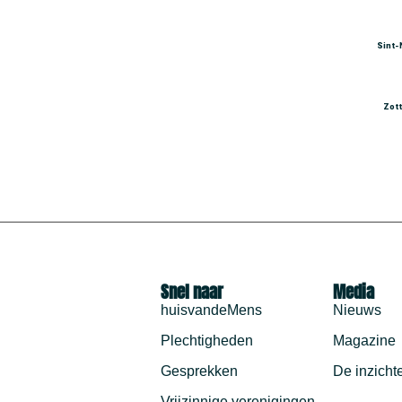
Sint-
Zot
Snel naar
Media
huisvandeMens
Nieuws
Plechtigheden
Magazine
Gesprekken
De inzicht
Vrijzinnige verenigingen