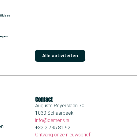
Niklaas
tegem
Alle activiteiten
Contact
Auguste Reyerslaan 70
1030 Schaarbeek
info@demens.nu
en
+32 2 735 81 92
Ontvang onze nieuwsbrief