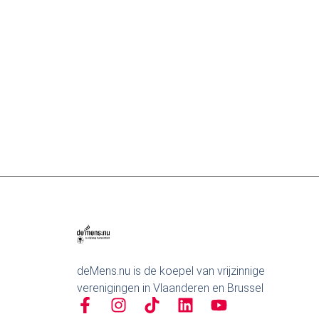
Haakcafé
10 augustus
Kaffee Tegoare
11 augustus
deMens.nu is de koepel van vrijzinnige
verenigingen in Vlaanderen en Brussel