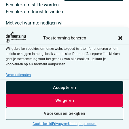
Een plek om stil te worden.
Een plek om troost te vinden.
Met veel warmte nodigen wij
jullie uit voor de feestelijke
opening van onze troosttuin.
Toestemming beheren
Samen heffen we het glas
Wij gebruiken cookies om onze website goed te laten functioneren en om
op deze bijzondere plek, met
inzicht te krijgen in het gebruik van de site. Door op "Accepteren" te klikken
geef je toestemming voor het gebruik van alle cookies. Je kunt je
live muziek van Mance
voorkeuren op elk moment aanpassen.
Robert.
Een tuin waar iedereen
Beheer diensten
welkom is — om te
Accepteren
herdenken, even tot rust te
komen of simpelweg
Weigeren
nabijheid en troost te voelen.
Voorkeuren bekijken
Tijdens de opening is er
gelegenheid om de naam
Cookiebeleid
Privacyverklaring
Impressum
van een dierbare die gemist