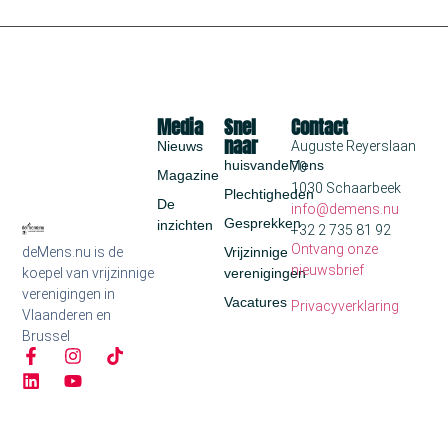
Media
Snel
Contact
naar
Nieuws
Auguste Reyerslaan
huisvandeMens
70
Magazine
1030 Schaarbeek
Plechtigheden
De
info@demens.nu
Gesprekken
inzichten
+32 2 735 81 92
Ontvang onze
deMens.nu is de
Vrijzinnige
nieuwsbrief
koepel van vrijzinnige
verenigingen
verenigingen in
Vacatures
Privacyverklaring
Vlaanderen en
Brussel