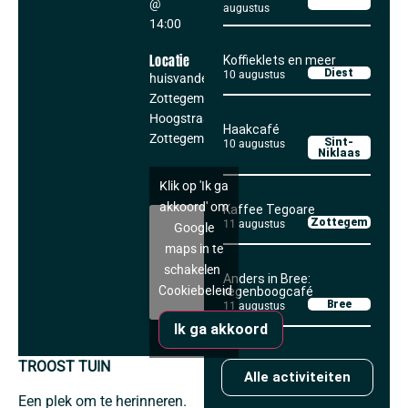
@
augustus
14:00
Locatie
Koffieklets en meer
Diest
10 augustus
huisvandeMens
Zottegem
Hoogstraat 42
Haakcafé
Zottegem
,
9620
Sint-
10 augustus
Niklaas
Klik op 'Ik ga
akkoord' om
Kaffee Tegoare
Zottegem
11 augustus
Google
maps in te
schakelen
Anders in Bree:
Cookiebeleid
regenboogcafé
Bree
11 augustus
Ik ga akkoord
TROOST TUIN
Alle activiteiten
Een plek om te herinneren.