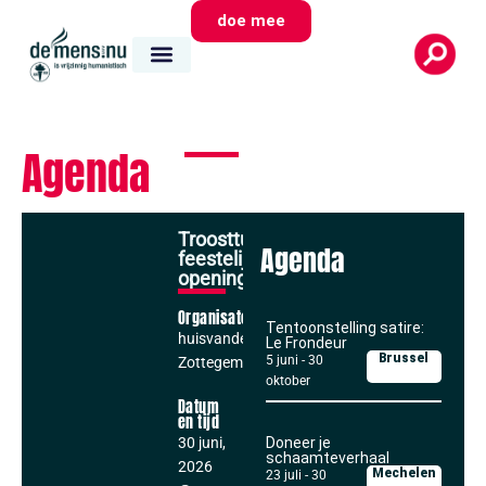
doe mee
Agenda
Troosttuin:
Agenda
feestelijke
opening
Organisator
Tentoonstelling satire:
huisvandeMens
Le Frondeur
Brussel
5 juni
-
30
Zottegem
oktober
Datum
en tijd
30 juni,
Doneer je
schaamteverhaal
2026
Mechelen
23 juli
-
30