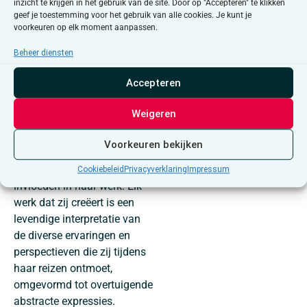
inzicht te krijgen in het gebruik van de site. Door op "Accepteren" te klikken
texturen, kleuren en
geef je toestemming voor het gebruik van alle cookies. Je kunt je
doordachte composities een
voorkeuren op elk moment aanpassen.
diepe betrokkenheid bij de
Beheer diensten
abstracte vorm
weerspiegelen.
Accepteren
Haar uitgebreide reizen naar
Weigeren
meer dan 60 landen vormen
een rijke bron van inspiratie
Voorkeuren bekijken
en brengen een veelzijdige
schakering aan culturele
Cookiebeleid
Privacyverklaring
Impressum
invloeden in haar werk. Elk
werk dat zij creëert is een
levendige interpretatie van
de diverse ervaringen en
perspectieven die zij tijdens
haar reizen ontmoet,
omgevormd tot overtuigende
abstracte expressies.