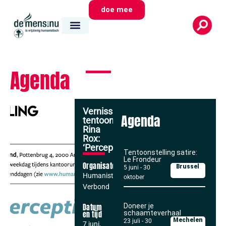
doe mee
Agenda
Vernissage
Agenda
tentoonstelling
Rina
Rox:
‘Perceptions’
Tentoonstelling satire:
Le Frondeur
Organisator
Brussel
5 juni
-
30
Humanistisch
oktober
Verbond
Doneer je
Datum
schaamteverhaal
en tijd
Mechelen
23 juli
-
30
7 juni,