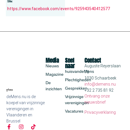
Site:
https://www.facebook.com/events/925943540412577
Media
Snel
Contact
naar
Nieuws
Auguste Reyerslaan
huisvandeMens
70
Magazine
1030 Schaarbeek
Plechtigheden
De
info@demens.nu
Gesprekken
inzichten
+32 2 735 81 92
Ontvang onze
deMens.nu is de
Vrijzinnige
nieuwsbrief
koepel van vrijzinnige
verenigingen
verenigingen in
Vacatures
Privacyverklaring
Vlaanderen en
Brussel