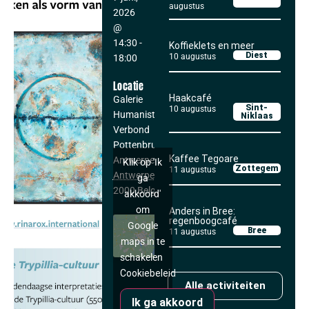
augustus
2026
@
14:30
-
Koffieklets en meer
Diest
10 augustus
18:00
Locatie
Haakcafé
Galerie
Sint-
10 augustus
Humanistisch
Niklaas
Verbond
Pottenbrug 4
Kaffee Tegoare
Antwerpen
,
Klik op 'Ik
Zottegem
11 augustus
Antwerpen
ga
2000
Belgium
akkoord'
om
Anders in Bree:
regenboogcafé
Google
Bree
11 augustus
maps in te
schakelen
Cookiebeleid
Alle activiteiten
Ik ga akkoord