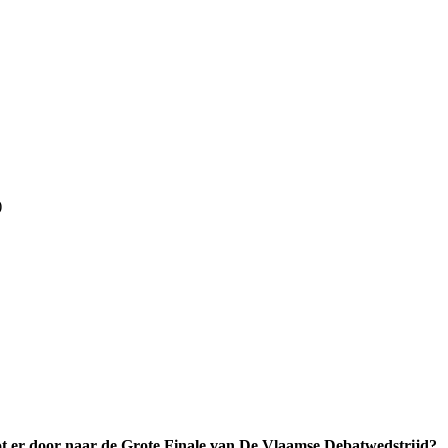
)
ot er door naar de Grote Finale van De Vlaamse Debatwedstrijd?