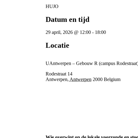
HUJO
Datum en tijd
29 april, 2026
@
12:00
-
18:00
Locatie
UAntwerpen – Gebouw R (campus Rodestraat
Rodestraat 14
Antwerpen
,
Antwerpen
2000
Belgium
Wie overwint op de lokale voorronde en sto