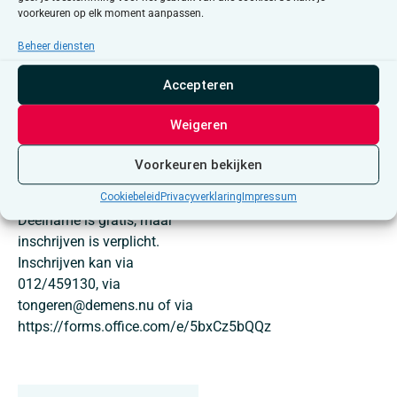
voorkeuren op elk moment aanpassen.
de maatschappij leven? Kom
mee met ons op zoek naar
Beheer diensten
vragen en antwoorden,
samen met andere
Accepteren
Vrijdenkers. Er is geen
filosofische voorkennis
Weigeren
vereist, maar een open geest
is wel een vereiste om te
Voorkeuren bekijken
kunnen deelnemen.
Cookiebeleid
Privacyverklaring
Impressum
Deelname is gratis, maar
inschrijven is verplicht.
Inschrijven kan via
012/459130, via
tongeren@demens.nu of via
https://forms.office.com/e/5bxCz5bQQz