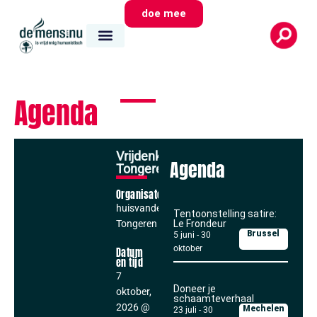
doe mee
Agenda
Vrijdenkers
Agenda
Tongeren
Organisator
huisvandeMens
Tentoonstelling satire:
Tongeren
Le Frondeur
Brussel
5 juni
-
30
oktober
Datum
en tijd
7
Doneer je
oktober,
schaamteverhaal
2026
@
Mechelen
23 juli
-
30