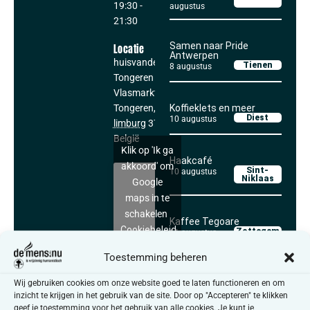
19:30
-
augustus
21:30
Samen naar Pride
Locatie
Antwerpen
huisvandeMens
Tienen
8 augustus
Tongeren
Vlasmarkt 11
Tongeren
,
Koffieklets en meer
Diest
10 augustus
limburg
3700
België
Klik op 'Ik ga
Haakcafé
akkoord' om
Sint-
10 augustus
Niklaas
Google
maps in te
schakelen
Kaffee Tegoare
Cookiebeleid
Zottegem
11 augustus
Toestemming beheren
Ik ga akkoord
Wij gebruiken cookies om onze website goed te laten functioneren en om
Alle activiteiten
Ga jij graag in dialoog met
inzicht te krijgen in het gebruik van de site. Door op "Accepteren" te klikken
anderen over thema’s die in
geef je toestemming voor het gebruik van alle cookies. Je kunt je