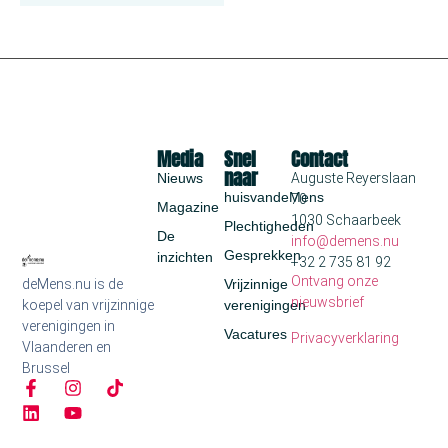
Media
Snel
Contact
naar
Nieuws
Auguste Reyerslaan
huisvandeMens
70
Magazine
1030 Schaarbeek
Plechtigheden
De
info@demens.nu
Gesprekken
inzichten
+32 2 735 81 92
Ontvang onze
deMens.nu is de
Vrijzinnige
nieuwsbrief
koepel van vrijzinnige
verenigingen
verenigingen in
Vacatures
Privacyverklaring
Vlaanderen en
Brussel