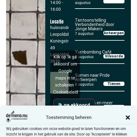
14:00
-
augustus
16:00
Tentoonstelling
Locatie
Verbondenheid door
huisvandeMens
Jonge Makers
Antwerpen
7 augustus
Leopoldsburg
Koningstraat
49
Yarnbombing Café
Leopoldsburg
,
Vilvoorde
Klik op 'Ik ga
7 augustus
3970
akkoord' om
Google
Samen naar Pride
maps in te
Antwerpen
Tienen
8 augustus
schakelen
Cookiebeleid
Koffieklets en meer
Ik ga akkoord
Diest
10 augustus
Toestemming beheren
e
Elke 1
maandag van de
Wij gebruiken cookies om onze website goed te laten functioneren en om
Alle activiteiten
inzicht te krijgen in het gebruik van de site. Door op "Accepteren" te klikken
maand maken we onder