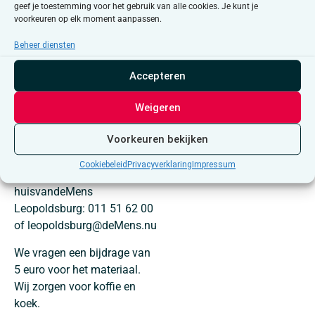
geef je toestemming voor het gebruik van alle cookies. Je kunt je
begeleiding en ieder op zijn
voorkeuren op elk moment aanpassen.
eigen tempo een
kunstwerkje. In een
Beheer diensten
ontspannen sfeer komen we
Accepteren
tot leuke resultaten waar je
blij en enthousiast van
Weigeren
wordt. Laat je verrassen door
het thema van de workshop.
Voorkeuren bekijken
Welkom!
Cookiebeleid
Privacyverklaring
Impressum
Graag inschrijven, via
huisvandeMens
Leopoldsburg: 011 51 62 00
of leopoldsburg@deMens.nu
We vragen een bijdrage van
5 euro voor het materiaal.
Wij zorgen voor koffie en
koek.