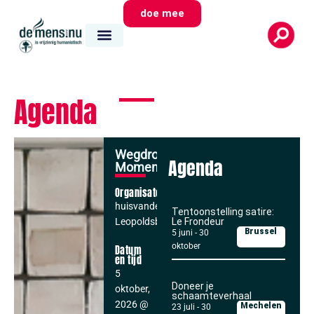
doe mee
Agenda
Wegdroom
Agenda
Momenten
Organisator
huisvandemens
Tentoonstelling satire:
Leopoldsburg
Le Frondeur
Brussel
5 juni
-
30
oktober
Datum
en tijd
5
Doneer je
oktober,
schaamteverhaal
2026
@
Mechelen
23 juli
-
30