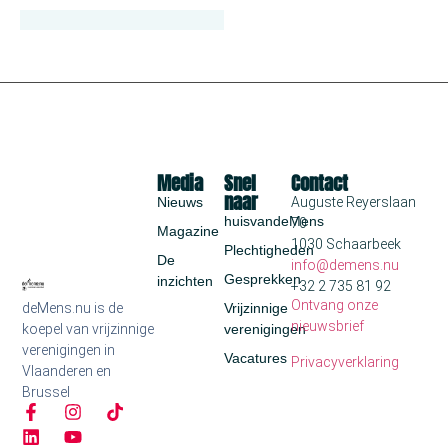
Media
Snel
Contact
naar
Nieuws
Auguste Reyerslaan
huisvandeMens
70
Magazine
1030 Schaarbeek
Plechtigheden
De
info@demens.nu
Gesprekken
inzichten
+32 2 735 81 92
Ontvang onze
deMens.nu is de
Vrijzinnige
nieuwsbrief
koepel van vrijzinnige
verenigingen
verenigingen in
Vacatures
Privacyverklaring
Vlaanderen en
Brussel