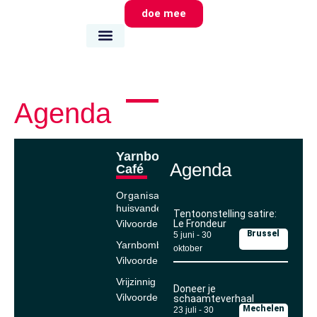
doe mee
wie we zijn
wat we doen
waar we zijn
Agenda
Yarnbombing
Agenda
Café
Organisator
huisvandeMens
Tentoonstelling satire:
Vilvoorde
Le Frondeur
Brussel
5 juni
-
30
Yarnbombing
oktober
Vilvoorde
Vrijzinnig
Doneer je
Vilvoorde
schaamteverhaal
Mechelen
23 juli
-
30