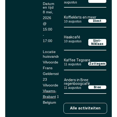
augustus
Datum
en tijd
8 mei,
Koffieklets en meer
2026
Diest
10 augustus
@
15:00
-
Haakcafé
17:00
Sint-
10 augustus
Niklaas
Locatie
huisvandeMens
Kaffee Tegoare
Vilvoorde
Zottegem
11 augustus
Frans
Geldersstraat
23
Anders in Bree:
regenboogcafé
Vilvoorde
,
Bree
11 augustus
Vlaams-
Brabant
1800
Belgium
Alle activiteiten