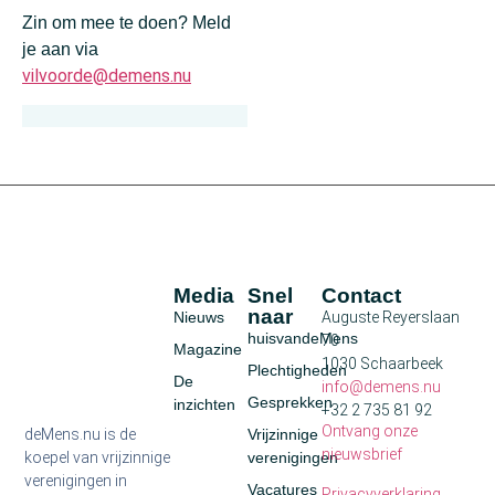
Zin om mee te doen? Meld
je aan via
vilvoorde@demens.nu
Media
Snel
Contact
naar
Nieuws
Auguste Reyerslaan
huisvandeMens
70
Magazine
1030 Schaarbeek
Plechtigheden
De
info@demens.nu
Gesprekken
inzichten
+32 2 735 81 92
Ontvang onze
deMens.nu is de
Vrijzinnige
nieuwsbrief
koepel van vrijzinnige
verenigingen
verenigingen in
Vacatures
Privacyverklaring