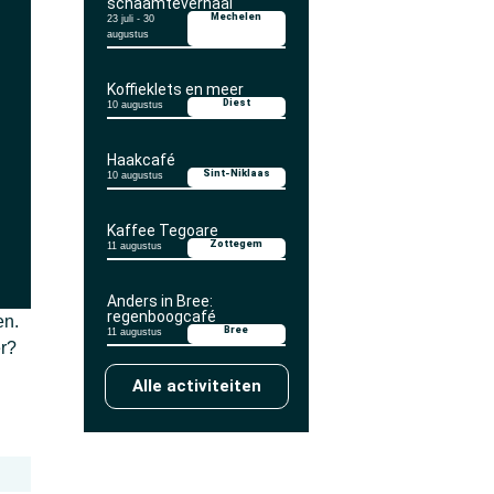
schaamteverhaal
Mechelen
23 juli
-
30
augustus
Koffieklets en meer
Diest
10 augustus
Haakcafé
Sint-Niklaas
10 augustus
Kaffee Tegoare
Zottegem
11 augustus
Anders in Bree:
regenboogcafé
en.
Bree
11 augustus
er?
Alle activiteiten