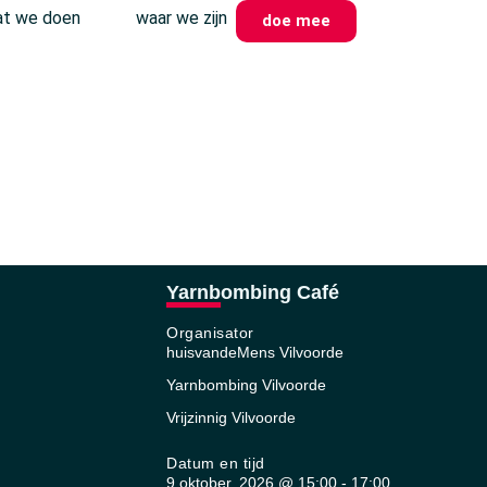
t we doen
waar we zijn
doe mee
Yarnbombing Café
Organisator
huisvandeMens Vilvoorde
Yarnbombing Vilvoorde
Vrijzinnig Vilvoorde
Datum en tijd
9 oktober, 2026
@
15:00
-
17:00