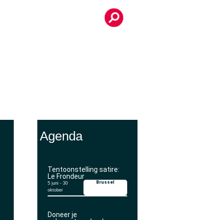
Agenda
Tentoonstelling satire:
Le Frondeur
Brussel
5 juni
-
30
oktober
Doneer je