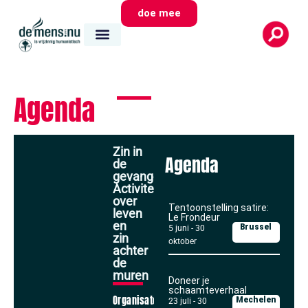
doe mee
Agenda
Zin in
Agenda
de
gevangenis?
Activiteitenreeks
over
Tentoonstelling satire:
leven
Le Frondeur
en
Brussel
5 juni
-
30
zin
oktober
achter
de
muren
Doneer je
schaamteverhaal
Organisator
Mechelen
23 juli
-
30