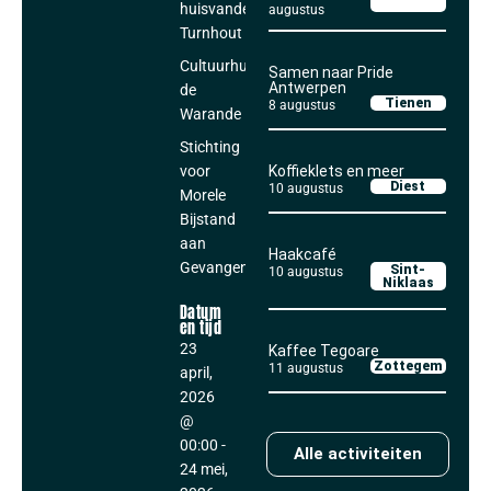
huisvandeMens
augustus
Turnhout
Cultuurhuis
Samen naar Pride
Antwerpen
de
Tienen
8 augustus
Warande
Stichting
voor
Koffieklets en meer
Diest
10 augustus
Morele
Bijstand
aan
Haakcafé
Gevangenen
Sint-
10 augustus
Niklaas
Datum
en tijd
23
Kaffee Tegoare
Zottegem
11 augustus
april,
2026
@
00:00
-
Alle activiteiten
24 mei,