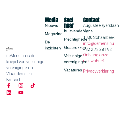
Media
Snel
Contact
naar
Nieuws
Auguste Reyerslaan
huisvandeMens
70
Magazine
1030 Schaarbeek
Plechtigheden
De
info@demens.nu
Gesprekken
inzichten
+32 2 735 81 92
Ontvang onze
deMens.nu is de
Vrijzinnige
nieuwsbrief
koepel van vrijzinnige
verenigingen
verenigingen in
Vacatures
Privacyverklaring
Vlaanderen en
Brussel