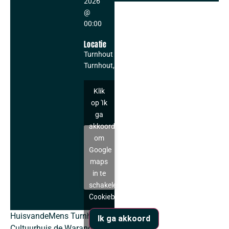
2026
@
00:00
Locatie
Turnhout
Turnhout
,
Klik
op 'Ik
ga
akkoord'
om
Google
maps
in te
schakelen
Cookiebeleid
HuisvandeMens Turnhout,
Ik ga akkoord
Cultuurhuis de Warande en