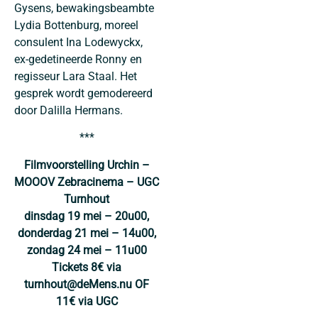
Gysens, bewakingsbeambte
Lydia Bottenburg, moreel
consulent Ina Lodewyckx,
ex-gedetineerde Ronny en
regisseur Lara Staal. Het
gesprek wordt gemodereerd
door Dalilla Hermans.
***
Filmvoorstelling Urchin –
MOOOV Zebracinema – UGC
Turnhout
dinsdag 19 mei – 20u00,
donderdag 21 mei – 14u00,
zondag 24 mei – 11u00
Tickets 8€ via
turnhout@deMens.nu OF
11€ via UGC