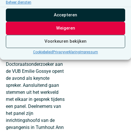
zingeving wanneer vrijheid
Beheer diensten
wordt ingeperkt? Hoe blijven
waardigheid en
Accepteren
verbondenheid overeind
Weigeren
onder druk? Tijdens deze
avond staat de vraag
Voorkeuren bekijken
centraal hoe herstel en
menselijkheid vorm kunnen
Cookiebeleid
Privacyverklaring
Impressum
krijgen binnen detentie.
Doctoraatsonderzoeker aan
de VUB Emilie Gossye opent
de avond als keynote
spreker. Aansluitend gaan
stemmen uit het werkveld
met elkaar in gesprek tijdens
een panel. Deelnemers van
het panel zijn
inrichtingshoofd van de
gevangenis in Turnhout Ann