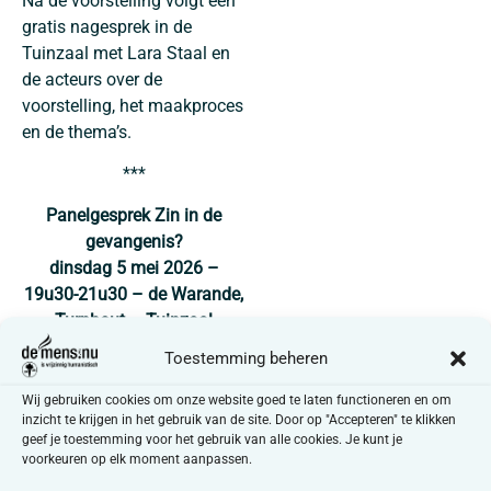
Na de voorstelling volgt een
gratis nagesprek in de
Tuinzaal met Lara Staal en
de acteurs over de
voorstelling, het maakproces
en de thema’s.
***
Panelgesprek Zin in de
gevangenis?
dinsdag 5 mei 2026 –
19u30-21u30 – de Warande,
Turnhout – Tuinzaal
Tickets 6€ via
Toestemming beheren
Panelgesprek Zin in de
gevangenis? | Cultuurhuis
Wij gebruiken cookies om onze website goed te laten functioneren en om
inzicht te krijgen in het gebruik van de site. Door op "Accepteren" te klikken
de Warande
geef je toestemming voor het gebruik van alle cookies. Je kunt je
voorkeuren op elk moment aanpassen.
Wat gebeurt er met