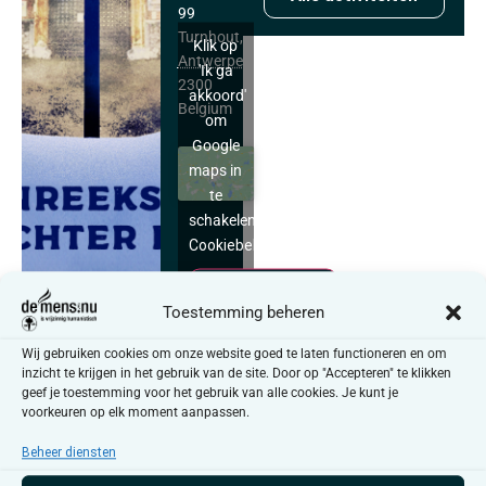
99
Turnhout
,
Klik op
Antwerpen
'Ik ga
2300
akkoord'
Belgium
om
Google
maps in
te
schakelen
Cookiebeleid
Ik ga akkoord
Toestemming beheren
Wij gebruiken cookies om onze website goed te laten functioneren en om
inzicht te krijgen in het gebruik van de site. Door op "Accepteren" te klikken
Mooov Zebracinema – UGC
geef je toestemming voor het gebruik van alle cookies. Je kunt je
voorkeuren op elk moment aanpassen.
Turnhout
dinsdag 19 mei – 20u00,
Beheer diensten
donderdag 21 mei – 14u00,