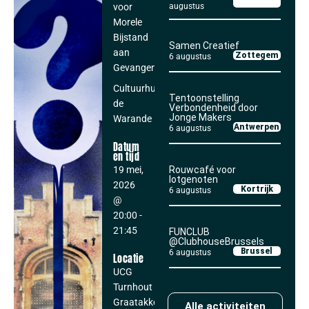
voor
augustus
Morele
Bijstand
Samen Creatief
aan
Zottegem
6 augustus
Gevangenen
Cultuurhuis
Tentoonstelling
de
Verbondenheid door
Jonge Makers
Warande
Antwerpen
6 augustus
Datum
en tijd
19 mei,
Rouwcafé voor
lotgenoten
2026
Kortrijk
6 augustus
@
20:00
-
21:45
FUNCLUB
@ClubhouseBrussels
Brussel
6 augustus
Locatie
UCG
Turnhout
Graatakker
Alle activiteiten