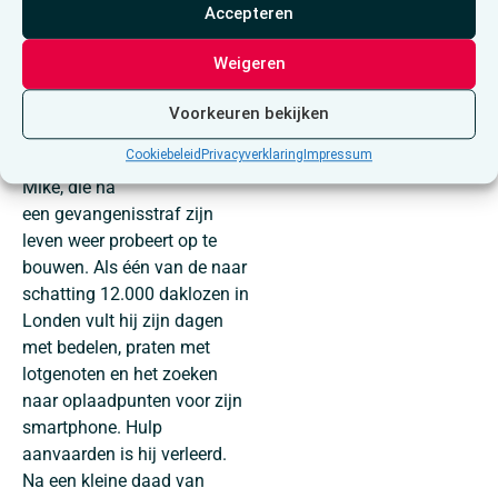
zondag 24 mei – 11u00
Accepteren
Tickets 8 euro via
Weigeren
Bestelling tickets –
Formulier invullen
Voorkeuren bekijken
Urchin
is het regiedebuut van
Cookiebeleid
Privacyverklaring
Impressum
Harris Dickinson en volgt
Mike, die na
een gevangenisstraf zijn
leven weer probeert op te
bouwen. Als één van de naar
schatting 12.000 daklozen in
Londen vult hij zijn dagen
met bedelen, praten met
lotgenoten en het zoeken
naar oplaadpunten voor zijn
smartphone. Hulp
aanvaarden is hij verleerd.
Na een kleine daad van