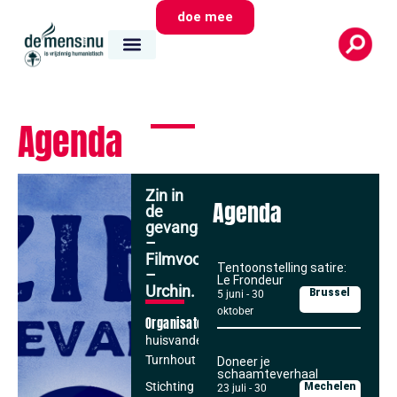
doe mee
Agenda
Zin in
Agenda
de
gevangenis?
–
Filmvoorstelling
Tentoonstelling satire:
–
Le Frondeur
Urchin.
Brussel
5 juni
-
30
oktober
Organisator
huisvandeMens
Turnhout
Doneer je
schaamteverhaal
Stichting
Mechelen
23 juli
-
30