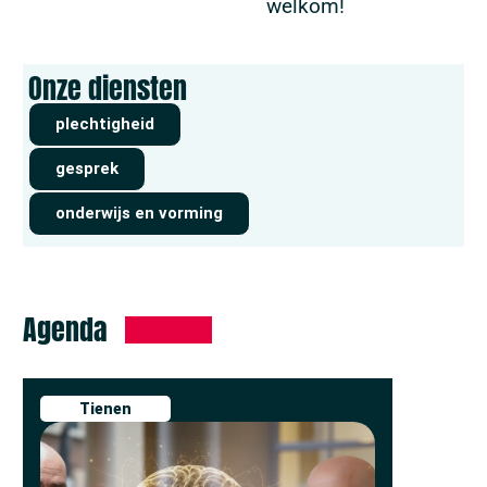
welkom!
Onze diensten
plechtigheid
gesprek
onderwijs en vorming
Agenda
Tienen