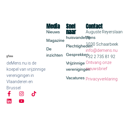
Media
Snel
Contact
naar
Nieuws
Auguste Reyerslaan
huisvandeMens
70
Magazine
1030 Schaarbeek
Plechtigheden
De
info@demens.nu
Gesprekken
inzichten
+32 2 735 81 92
Ontvang onze
deMens.nu is de
Vrijzinnige
nieuwsbrief
koepel van vrijzinnige
verenigingen
verenigingen in
Vacatures
Privacyverklaring
Vlaanderen en
Brussel