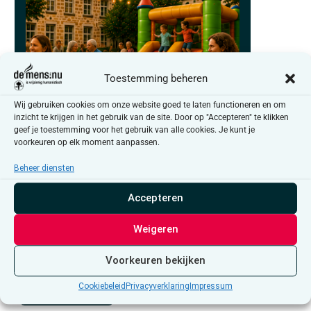
Toestemming beheren
Wij gebruiken cookies om onze website goed te laten functioneren en om
inzicht te krijgen in het gebruik van de site. Door op "Accepteren" te klikken
geef je toestemming voor het gebruik van alle cookies. Je kunt je
voorkeuren op elk moment aanpassen.
30 september
Beheer diensten
Indian Summer: Buurtluck
Accepteren
Weigeren
Blijf op de hoogte van de activiteiten
Voorkeuren bekijken
in Tienen
Cookiebeleid
Privacyverklaring
Impressum
schrijf me in