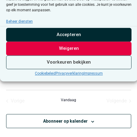
geef je toestemming voor het gebruik van alle cookies. Je kunt je voorkeuren
op elk moment aanpassen.
Beheer diensten
Accepteren
30 september @ 16:00
-
19:00
UTC+1
Evenementen in
Weigeren
Vlaams-Brabant
Indian Summer: Buurtluck
Voorkeuren bekijken
Hertogensite Tienen
Cookiebeleid
Privacyverklaring
Impressum
Evenementen
Even
Vorige
Vandaag
Volgende
Abonneer op kalender