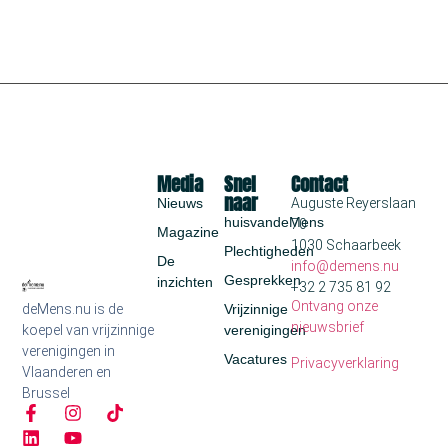
Media
Snel
Contact
naar
Nieuws
Auguste Reyerslaan
huisvandeMens
70
Magazine
1030 Schaarbeek
Plechtigheden
De
info@demens.nu
Gesprekken
inzichten
+32 2 735 81 92
Ontvang onze
deMens.nu is de
Vrijzinnige
nieuwsbrief
koepel van vrijzinnige
verenigingen
verenigingen in
Vacatures
Privacyverklaring
Vlaanderen en
Brussel