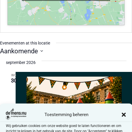
Evenementen at this locatie
Aankomende
Selecteer
een
september 2026
datum.
WO
30
Toestemming beheren
Wij gebruiken cookies om onze website goed te laten functioneren en om
inzicht te krijgen in het gebruik van de site. Door op "Accepteren" te klikken