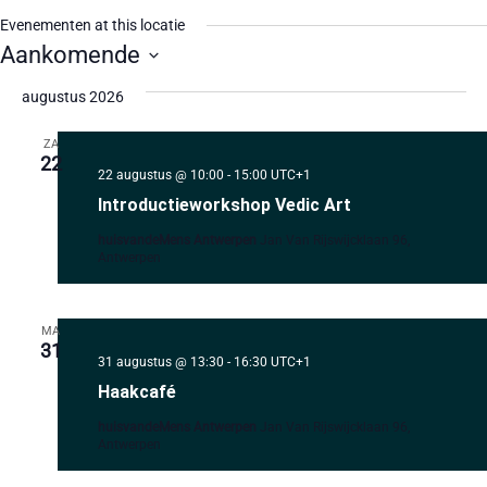
Evenementen at this locatie
Aankomende
Selecteer
een
augustus 2026
datum.
ZA
22
22 augustus @ 10:00
-
15:00
UTC+1
Introductieworkshop Vedic Art
huisvandeMens Antwerpen
Jan Van Rijswijcklaan 96,
Antwerpen
MA
31
31 augustus @ 13:30
-
16:30
UTC+1
Haakcafé
huisvandeMens Antwerpen
Jan Van Rijswijcklaan 96,
Antwerpen