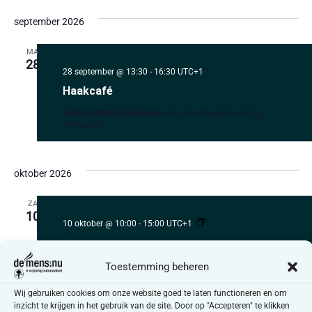
september 2026
MA
28
28 september @ 13:30
-
16:30
UTC+1
Haakcafé
huisvandeMens Antwerpen
Jan Van Rijswijcklaan 96,
Antwerpen
oktober 2026
ZA
10
10 oktober @ 10:00
-
15:00
UTC+1
Basiscursus Vedic
Art
Basiscursus Vedic Art
Toestemming beheren
huisvandeMens Antwerpen
Jan Van Rijswijcklaan 96,
Antwerpen
Wij gebruiken cookies om onze website goed te laten functioneren en om
inzicht te krijgen in het gebruik van de site. Door op "Accepteren" te klikken