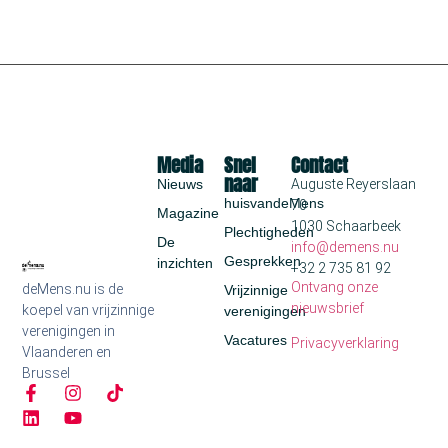
Media
Snel
Contact
naar
Nieuws
Auguste Reyerslaan
huisvandeMens
70
Magazine
1030 Schaarbeek
Plechtigheden
De
info@demens.nu
Gesprekken
inzichten
+32 2 735 81 92
Ontvang onze
deMens.nu is de
Vrijzinnige
nieuwsbrief
koepel van vrijzinnige
verenigingen
verenigingen in
Vacatures
Privacyverklaring
Vlaanderen en
Brussel