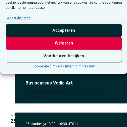
geef je toestemming voor het gebruik van alle cookies. Je kunt je voorkeuren
op elk moment aanpassen.
ZA
17
17 oktober @ 10:00
-
15:00
UTC+1
Basiscursus Vedic
Beheer diensten
Art
Basiscursus Vedic Art
Accepteren
huisvandeMens Antwerpen
Jan Van Rijswijcklaan 96,
Weigeren
Antwerpen
Voorkeuren bekijken
ZA
Cookiebeleid
Privacyverklaring
Impressum
24
24 oktober @ 10:00
-
15:00
UTC+1
Basiscursus Vedic
Art
Basiscursus Vedic Art
huisvandeMens Antwerpen
Jan Van Rijswijcklaan 96,
Antwerpen
MA
26
26 oktober @ 13:30
-
16:30
UTC+1