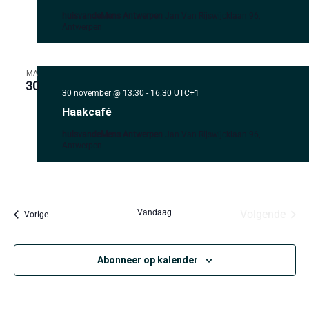
huisvandeMens Antwerpen
Jan Van Rijswijcklaan 96,
Antwerpen
MA
30
30 november @ 13:30
-
16:30
UTC+1
Haakcafé
huisvandeMens Antwerpen
Jan Van Rijswijcklaan 96,
Antwerpen
Even
Vandaag
Volgende
Evenementen
Vorige
Abonneer op kalender