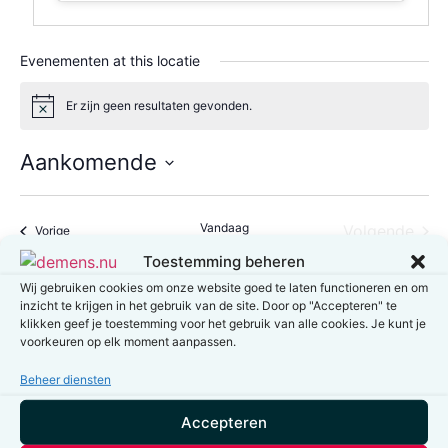
Evenementen at this locatie
Er zijn geen resultaten gevonden.
Bericht
Aankomende
Selecteer
een
datum.
Vandaag
Eve
Volgende
Evenementen
Vorige
Toestemming beheren
Wij gebruiken cookies om onze website goed te laten functioneren en om
Abonneer op kalender
inzicht te krijgen in het gebruik van de site. Door op "Accepteren" te
klikken geef je toestemming voor het gebruik van alle cookies. Je kunt je
voorkeuren op elk moment aanpassen.
Beheer diensten
Accepteren