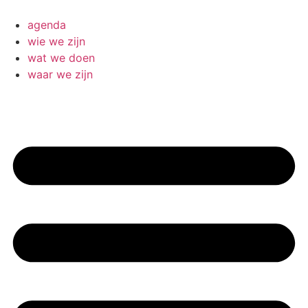
Ga
naar
agenda
de
wie we zijn
inhoud
wat we doen
waar we zijn