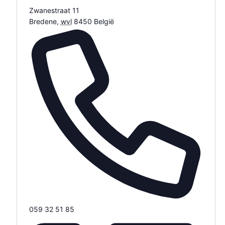
Zwanestraat 11
Bredene
,
wvl
8450
België
Routebeschrijving ophalen
Telefoon
059 32 51 85