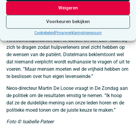
Distelmans noemt die beperking problematisch, omdat
Weigeren
sommige verklaringen daardoor niet konden worden
uitgevoerd. Hij vergelijkt het met een testament, dat ook
Voorkeuren bekijken
geen vervaldatum heeft. Zijn advies is om een
wilsverklaring tijdig op te stellen, meerdere
Cookiebeleid
Privacyverklaring
Impressum
vertrouwenspersonen aan te duiden en een LEIF-kaart bij
zich te dragen zodat hulpverleners snel zicht hebben op
de wensen van de patiënt. Distelmans beklemtoont wel
dat niemand verplicht wordt euthanasie te vragen of uit te
voeren. “Maar mensen moeten wel de vrijheid hebben om
te beslissen over hun eigen levenseinde.”
Neos
-directeur Martin De Loose vraagt in De Zondag aan
de politiek om de resultaten ernstig te nemen. “Ik hoop
dat ze de duidelijke mening van onze leden horen en de
politieke moed tonen om de juiste keuze te maken.”
Foto © Isabelle Pateer