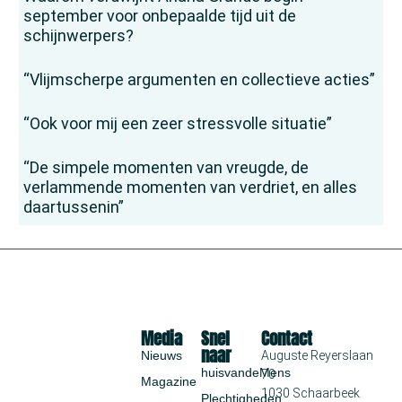
september voor onbepaalde tijd uit de
schijnwerpers?
“Vlijmscherpe argumenten en collectieve acties”
“Ook voor mij een zeer stressvolle situatie”
“De simpele momenten van vreugde, de
verlammende momenten van verdriet, en alles
daartussenin”
Media
Snel
Contact
naar
Nieuws
Auguste Reyerslaan
huisvandeMens
70
Magazine
1030 Schaarbeek
Plechtigheden