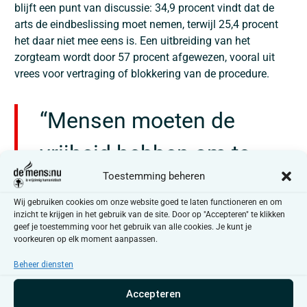
blijft een punt van discussie: 34,9 procent vindt dat de
arts de eindbeslissing moet nemen, terwijl 25,4 procent
het daar niet mee eens is. Een uitbreiding van het
zorgteam wordt door 57 procent afgewezen, vooral uit
vrees voor vertraging of blokkering van de procedure.
“Mensen moeten de
vrijheid hebben om te
Toestemming beheren
beslissen over hun eigen
Wij gebruiken cookies om onze website goed te laten functioneren en om
levenseinde”
inzicht te krijgen in het gebruik van de site. Door op "Accepteren" te klikken
geef je toestemming voor het gebruik van alle cookies. Je kunt je
voorkeuren op elk moment aanpassen.
Een opvallend resultaat is de brede afwijzing van de
Beheer diensten
huidige tijdslimiet van vijf jaar op de wilsverklaring. 66
Accepteren
procent vindt dat die vervaldatum moet verdwijnen.