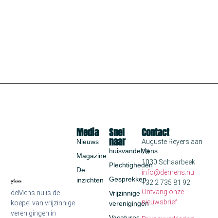
Media
Snel
Contact
naar
Nieuws
Auguste Reyerslaan
huisvandeMens
70
Magazine
1030 Schaarbeek
Plechtigheden
De
info@demens.nu
Gesprekken
inzichten
+32 2 735 81 92
Ontvang onze
deMens.nu is de
Vrijzinnige
nieuwsbrief
koepel van vrijzinnige
verenigingen
verenigingen in
Vacatures