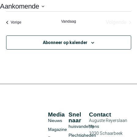
Aankomende
Selecteer
een
Vandaag
Eve
Volgende
Evenementen
Vorige
datum.
Abonneer op kalender
Media
Snel
Contact
naar
Nieuws
Auguste Reyerslaan
huisvandeMens
70
Magazine
1030 Schaarbeek
Plechtigheden