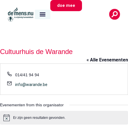
doe mee
wie we zijn
wat we doen
waar we zijn
Cultuurhuis de Warande
« Alle Evenementen
Telefoon
014/41 94 94
E-
info@warande.be
mail
Evenementen from this organisator
Er zijn geen resultaten gevonden.
Bericht