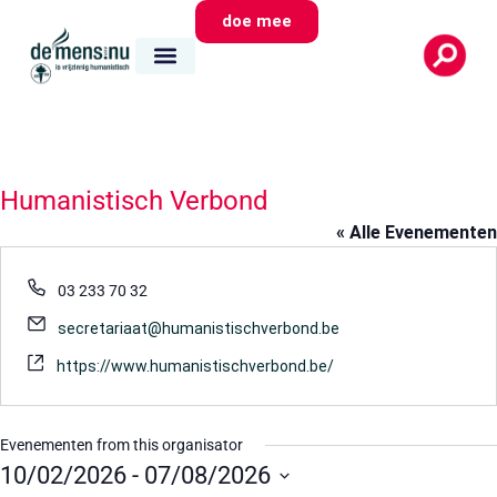
doe mee
Humanistisch Verbond
« Alle Evenementen
Telefoon
03 233 70 32
E-
secretariaat@humanistischverbond.be
mail
Website
https://www.humanistischverbond.be/
Evenementen from this organisator
10/02/2026
 - 
07/08/2026