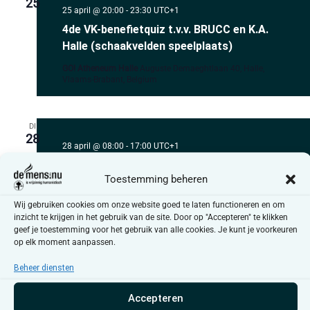
25
25 april @ 20:00
-
23:30
UTC+1
4de VK-benefietquiz t.v.v. BRUCC en K.A.
Halle (schaakvelden speelplaats)
GO! Atheneum Halle
Auguste Demaeghtlaan 40, Halle,
Vlaams-Brabant, Belgium
DI
28
28 april @ 08:00
-
17:00
UTC+1
Webinar notaris Kobe Monteyne
Toestemming beheren
zorgvolmacht en nalatenschap
Wij gebruiken cookies om onze website goed te laten functioneren en om
inzicht te krijgen in het gebruik van de site. Door op "Accepteren" te klikken
geef je toestemming voor het gebruik van alle cookies. Je kunt je voorkeuren
mei 2026
op elk moment aanpassen.
DO
Beheer diensten
7
7 mei @ 19:30
-
21:00
UTC+1
Accepteren
Webinar Gerlinde Wijnen en Dani Bonte: