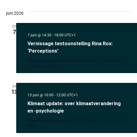
juni 2026
ZO
7
7 juni @ 14:30
-
18:00
UTC+1
Vernissage tentoonstelling Rina Rox:
‘Perceptions’
Galerie Humanistisch Verbond
Pottenbrug 4, Antwerpen,
Antwerpen, Belgium
ZA
13
13 juni @ 10:00
-
12:00
UTC+1
Klimaat update: over klimaatverandering
en -psychologie
Bibliotheek Halle
Basiliekstraat 124, Halle, Vlaams-Brabant,
België