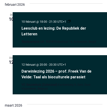
Selecteer
een
februari 2026
datum.
DI
10
Leesclub
10 februari @ 18:00
-
21:30
UTC+1
en
Leesclub en lezing: De Republiek der
lezing:
De
Letteren
Republiek
der
Stadscampus UA - R.014
Rodestraat 14, Antwerpen, België
Letteren
DO
12
12 februari @ 20:00
-
20:30
UTC+1
Darwinlezing 2026 – prof. Freek Van de
Velde: Taal als bioculturele parasiet
VC Geuzenhuis (Zuilenzaal)
Kantienberg 9, Gent, Oost-
Vlaanderen, Belgium
maart 2026