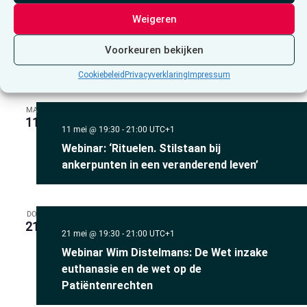
Wat is de taak van een LEIF-arts en wat
Weigeren
doet een consulent?
digitaal
Voorkeuren bekijken
Virtual Evenement
Cookiebeleid
Privacyverklaring
Impressum
MA
11
11 mei @ 19:30
-
21:00
UTC+1
Webinar: ‘Rituelen. Stilstaan bij
ankerpunten in een veranderend leven’
DO
21
21 mei @ 19:30
-
21:00
UTC+1
Webinar Wim Distelmans: De Wet inzake
euthanasie en de wet op de
Patiëntenrechten