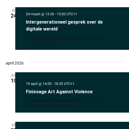
DI
24 maart @ 13:30
-
15:00
UTC+1
24
Intergenerationeel gesprek over de
digitale wereld
VC Geuzenhuis (Zuilenzaal)
Kantienberg 9, Gent, Oost-
Vlaanderen, Belgium
april 2026
ZO
19
19 april @ 14:00
-
18:30
UTC+1
Finissage Art Against Violence
Galerie van het Humanistisch Verbond
Pottenbrug 4,
Antwerpen, Antwerpen, Belgium
ZA