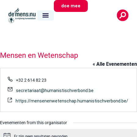
doe mee
Mensen en Wetenschap
« Alle Evenementen
Telefoon
+32 2 614 82 23
E-
secretariaat@humanistischverbond.be
mail
Website
https://mensenenwetenschap.humanistischverbond.be/
Evenementen from this organisator
Er zijn geen resultaten gevonden.