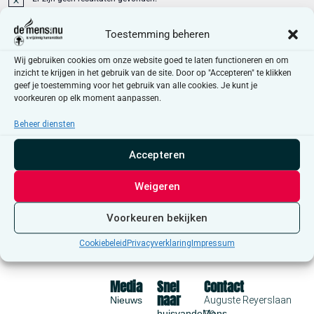
Bericht
Toestemming beheren
Aankomende
Selecteer
Wij gebruiken cookies om onze website goed te laten functioneren en om
een
Even
Vandaag
Volgende
inzicht te krijgen in het gebruik van de site. Door op "Accepteren" te klikken
Evenementen
datum.
Vorige
geef je toestemming voor het gebruik van alle cookies. Je kunt je
voorkeuren op elk moment aanpassen.
Abonneer op kalender
Beheer diensten
Accepteren
Weigeren
Voorkeuren bekijken
Cookiebeleid
Privacyverklaring
Impressum
Media
Snel
Contact
naar
Nieuws
Auguste Reyerslaan
huisvandeMens