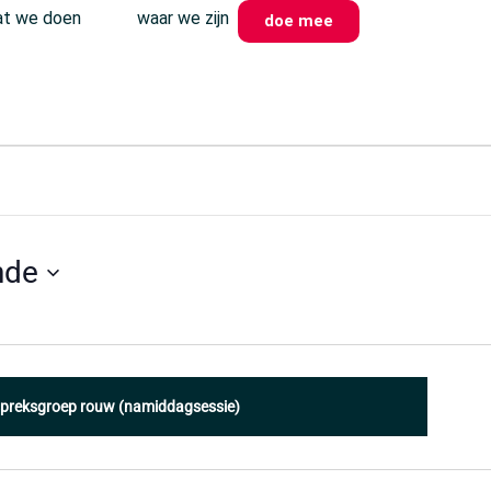
t we doen
waar we zijn
doe mee
nde
preksgroep rouw (namiddagsessie)