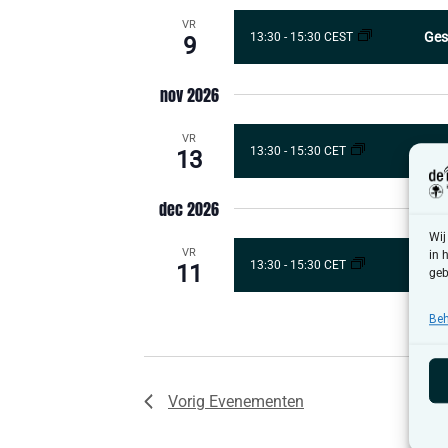
VR
Ges
13:30
-
15:30 CEST
9
nov 2026
VR
Ges
13:30
-
15:30 CET
13
dec 2026
Wij
VR
in 
Ges
13:30
-
15:30 CET
11
geb
Beh
Vorig
Evenementen