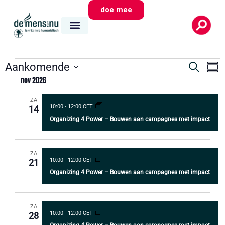
doe mee
Evene
E
Aankomende
Zoeken
Same
Zoeken
Selecteer
nov 2026
w
datum
en
na
ZA
weerg
10:00
-
12:00 CET
14
Organizing 4 Power – Bouwen aan campagnes met impact
navigat
ZA
10:00
-
12:00 CET
21
Organizing 4 Power – Bouwen aan campagnes met impact
ZA
10:00
-
12:00 CET
28