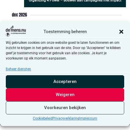
Organizing 4 Power – Bouwen aan campagnes met impact
dec 2026
ZA
10:00
-
12:00 CET
5
Toestemming beheren
Organizing 4 Power – Bouwen aan campagnes met impact
Wij gebruiken cookies om onze website goed te laten functioneren en om
inzicht te krijgen in het gebruik van de site. Door op "Accepteren" te klikken
geef je toestemming voor het gebruik van alle cookies. Je kunt je
voorkeuren op elk moment aanpassen.
Evenementen
Evene
Vorig
Vandaag
Volgende
Beheer diensten
Accepteren
Abonneer op kalender
Weigeren
Voorkeuren bekijken
Cookiebeleid
Privacyverklaring
Impressum