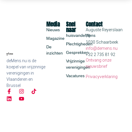
Media
Snel
Contact
naar
Nieuws
Auguste Reyerslaan
huisvandeMens
70
Magazine
1030 Schaarbeek
Plechtigheden
De
info@demens.nu
Gesprekken
inzichten
+32 2 735 81 92
Ontvang onze
deMens.nu is de
Vrijzinnige
nieuwsbrief
koepel van vrijzinnige
verenigingen
verenigingen in
Vacatures
Privacyverklaring
Vlaanderen en
Brussel