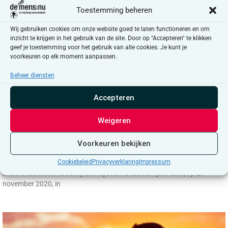
Toestemming beheren
Wij gebruiken cookies om onze website goed te laten functioneren en om
inzicht te krijgen in het gebruik van de site. Door op "Accepteren" te klikken
geef je toestemming voor het gebruik van alle cookies. Je kunt je
voorkeuren op elk moment aanpassen.
Beheer diensten
Accepteren
Weigeren
Barbara Ceuleers – Doodgewoon
‘Als de tijd rijp is, wil ik euthanasie, dochter.’ Aan het woord is Jan, de
Voorkeuren bekijken
papa van Barbara, net na zijn Alzheimer-diagnose. Hij zag zijn moeder
mensonwaardig aftakelen aan de ziekte en besloot voor zichzelf een
Cookiebeleid
Privacyverklaring
Impressum
andere toekomst te schrijven. Hij stierf anderhalf jaar later, op 23
november 2020, in