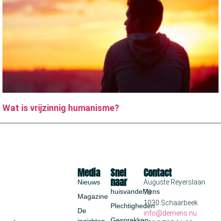
Wat is vrijzinnig humanisme?
Media
Snel
Contact
naar
Nieuws
Auguste Reyerslaan
huisvandeMens
70
Magazine
1030 Schaarbeek
Plechtigheden
De
info@demens.nu
Gesprekken
inzichten