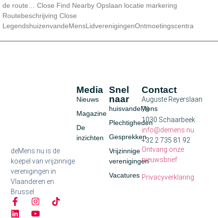
de route… Close Find Nearby Opslaan locatie markering
Routebeschrijving Close
LegendshuizenvandeMensLidverenigingenOntmoetingscentra
Media
Snel
Contact
naar
Nieuws
Auguste Reyerslaan
huisvandeMens
70
Magazine
1030 Schaarbeek
Plechtigheden
De
info@demens.nu
Gesprekken
inzichten
+32 2 735 81 92
Ontvang onze
deMens.nu is de
Vrijzinnige
nieuwsbrief
koepel van vrijzinnige
verenigingen
verenigingen in
Vacatures
Privacyverklaring
Vlaanderen en
Brussel