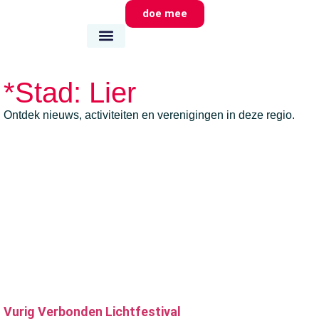
doe mee
wie we zijn
wat we doen
waar we zijn
*Stad: Lier
Ontdek nieuws, activiteiten en verenigingen in deze regio.
Vurig Verbonden Lichtfestival