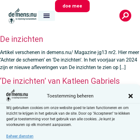
doe mee
De inzichten
Artikel verschenen in demens.nu/ Magazine jg13 nr2. Hier meer
‘Achter de schermen’ en ‘De inzichten‘. In het voorjaar van 2024
zijn er nieuwe afleveringen van De inzichten te zien op […]
‘De inzichten’ van Katleen Gabriels
Zondag 14 april om 12.10 uur op VRT 1 Herhaling: maandag 15
Toestemming beheren
april om 14.20 uur en zaterdag 20 april om 11.20 uur. En op
Wij gebruiken cookies om onze website goed te laten functioneren en om
VRT MAX. “Elke dag maken […]
inzicht te krijgen in het gebruik van de site. Door op "Accepteren" te klikken
geef je toestemming voor het gebruik van alle cookies. Je kunt je
voorkeuren op elk moment aanpassen.
Beheer diensten