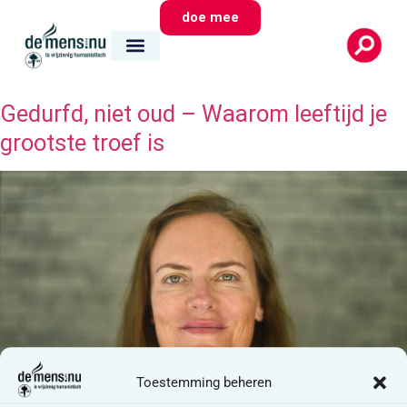
doe mee
Gedurfd, niet oud – Waarom leeftijd je
grootste troef is
Toestemming beheren