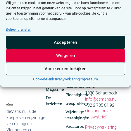
Wij gebruiken cookies om onze website goed te laten functioneren en om
inzicht te krijgen in het gebruik van de site. Door op "Accepteren" te klikken
geef je toestemming voor het gebruik van alle cookies. Je kunt je
Midlife brengt iets bijzonders met zich mee: een rijkdom aan
voorkeuren op elk moment aanpassen.
ervaring, inzicht en perspectief die jongere jaren simpelweg niet
Beheer diensten
kunnen bieden. In deze workshop ontdek je hoe je die voordelen
[…]
Accepteren
Weigeren
Voorkeuren bekijken
Media
Snel
Contact
naar
Cookiebeleid
Privacyverklaring
Impressum
Nieuws
Auguste Reyerslaan
huisvandeMens
70
Magazine
1030 Schaarbeek
Plechtigheden
De
info@demens.nu
Gesprekken
inzichten
+32 2 735 81 92
Ontvang onze
deMens.nu is de
Vrijzinnige
nieuwsbrief
koepel van vrijzinnige
verenigingen
verenigingen in
Vacatures
Privacyverklaring
Vlaanderen en