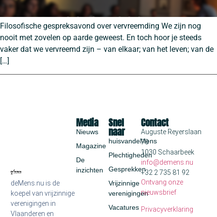
Filosofische gespreksavond over vervreemding We zijn nog
nooit met zovelen op aarde geweest. En toch hoor je steeds
vaker dat we vervreemd zijn – van elkaar; van het leven; van de
[…]
Media
Snel
Contact
naar
Nieuws
Auguste Reyerslaan
huisvandeMens
70
Magazine
1030 Schaarbeek
Plechtigheden
De
info@demens.nu
Gesprekken
inzichten
+32 2 735 81 92
Ontvang onze
deMens.nu is de
Vrijzinnige
nieuwsbrief
koepel van vrijzinnige
verenigingen
verenigingen in
Vacatures
Privacyverklaring
Vlaanderen en