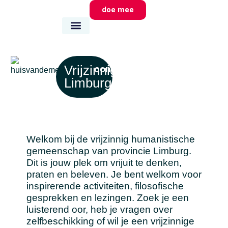
doe mee
wie we zijn
wat we doen
waar we zijn
Vrijzinnig
contact
Limburg
Welkom bij de vrijzinnig humanistische
gemeenschap van provincie Limburg.
Dit is jouw plek om vrijuit te denken,
praten en beleven. Je bent welkom voor
inspirerende activiteiten, filosofische
gesprekken en lezingen. Zoek je een
luisterend oor, heb je vragen over
zelfbeschikking of wil je een vrijzinnige