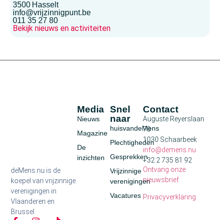
3500
Hasselt
info@vrijzinnigpunt.be
011 35 27 80
Bekijk nieuws en activiteiten
Media
Snel
Contact
naar
Nieuws
Auguste Reyerslaan
huisvandeMens
70
Magazine
1030 Schaarbeek
Plechtigheden
De
info@demens.nu
Gesprekken
inzichten
+32 2 735 81 92
Ontvang onze
deMens.nu is de
Vrijzinnige
nieuwsbrief
koepel van vrijzinnige
verenigingen
verenigingen in
Vacatures
Privacyverklaring
Vlaanderen en
Brussel