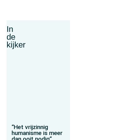
In
de
kijker
“Het vrijzinnig
humanisme is meer
dan ooit nodig”