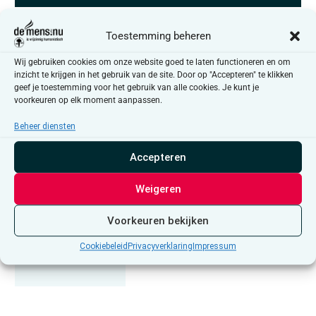
Toestemming beheren
Vorige
1
2
3
4
5
6
7
8
9
10
11
12
13
14
15
16
17
18
19
Volgende
Wij gebruiken cookies om onze website goed te laten functioneren en om
inzicht te krijgen in het gebruik van de site. Door op "Accepteren" te klikken
geef je toestemming voor het gebruik van alle cookies. Je kunt je
Blijf op de hoogte van de activiteiten
voorkeuren op elk moment aanpassen.
in Vlaams Brabant
Beheer diensten
schrijf me in
Accepteren
Uitgelicht
Weigeren
Voorkeuren bekijken
Cookiebeleid
Privacyverklaring
Impressum
Waardenvol werk