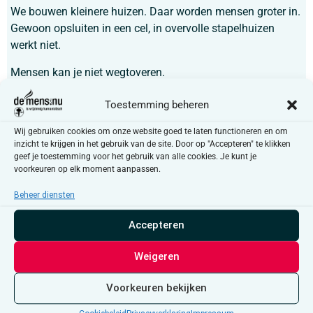
We bouwen kleinere huizen. Daar worden mensen groter in.
Gewoon opsluiten in een cel, in overvolle stapelhuizen
werkt niet.
Mensen kan je niet wegtoveren.
Dat hebben we geleerd. Luister beter. Durf kijken. Nuanceer.
Toestemming beheren
Differentieer.
Doe het op mensenmaat, niet in gevangenissen maar in
Wij gebruiken cookies om onze website goed te laten functioneren en om
inzicht te krijgen in het gebruik van de site. Door op "Accepteren" te klikken
detentiehuizen.
geef je toestemming voor het gebruik van alle cookies. Je kunt je
Oordeel niet te snel. Luister. Heb geduld. En begin
voorkeuren op elk moment aanpassen.
opnieuw.
Beheer diensten
Er is nooit een laatste. Na het grootste drama, kiemt, soms
Accepteren
na lange tijd een nieuwe kans.
Hans Claus
is een Belgisch gevangenisdirecteur, activist
Weigeren
voor detentiehervorming en maatschappelijke hervorming,
kunstenaar en dichter. Hij is ook de bezieler van de
Voorkeuren bekijken
Verklaring van 30 november
.