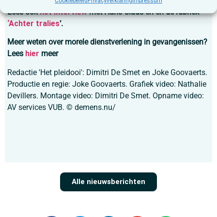
Cookiebeleid
Privacyverklaring
Impressum
Lees ook
het interview
met Hans Claus en en de rubriek
‘Achter tralies
‘.
Meer weten over morele dienstverlening in gevangenissen?
Lees
hier
meer
Redactie 'Het pleidooi': Dimitri De Smet en Joke Goovaerts.
Productie en regie: Joke Goovaerts. Grafiek video: Nathalie
Devillers. Montage video: Dimitri De Smet. Opname video:
AV services VUB. © demens.nu/
Alle nieuwsberichten