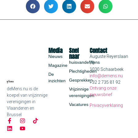
Media
Snel
Contact
naar
Nieuws
Auguste Reyerslaan
huisvandeMens
70
Magazine
1030 Schaarbeek
Plechtigheden
De
info@demens.nu
Gesprekken
inzichten
+32 2 735 81 92
Ontvang onze
deMens.nu is de
Vrijzinnige
nieuwsbrief
koepel van vrijzinnige
verenigingen
verenigingen in
Vacatures
Privacyverklaring
Vlaanderen en
Brussel