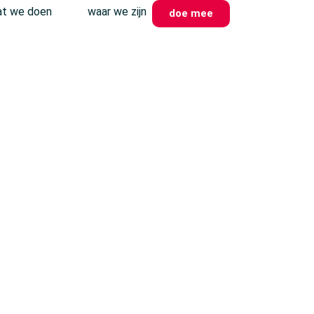
t we doen
waar we zijn
doe mee