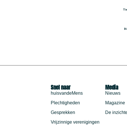
Ti
D
Snel naar
Media
huisvandeMens
Nieuws
Plechtigheden
Magazine
Gesprekken
De inzicht
Vrijzinnige verenigingen