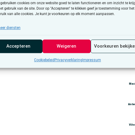
 gebruiken cookies om onze website goed te laten functioneren en om inzicht te krij
het gebruik van de site. Door op "Accepteren" te klikken geef je toestemming voor het
ruik van alle cookies. Je kunt je voorkeuren op elk moment aanpassen.
eer diensten
e/doe-mee/groepen/dender
Accepteren
Weigeren
Voorkeuren bekijk
Cookiebeleid
Privacyverklaring
Impressum
Br
Mec
 Makers
Antw
Vil