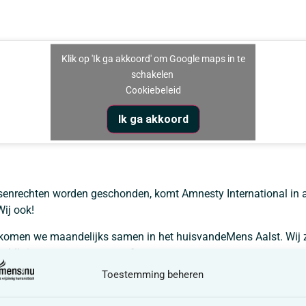
Klik op 'Ik ga akkoord' om Google maps in te
schakelen
Cookiebeleid
Ik ga akkoord
senrechten worden geschonden, komt Amnesty International in a
Wij ook!
omen we maandelijks samen in het huisvandeMens Aalst. Wij zo
eeldbrieven en een warme sfeer.
Toestemming beheren
r van 14.30 tot 16 uur