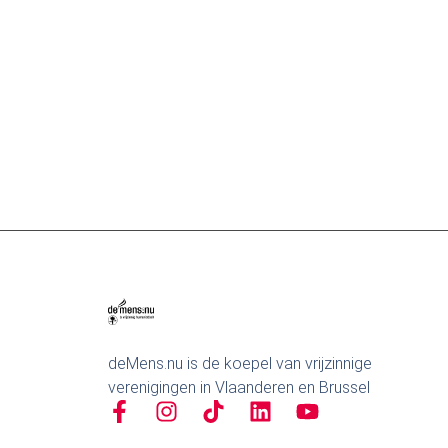
Samen naar Pride Antwerpen
8 augustus
Koffieklets en meer
10 augustus
deMens.nu is de koepel van vrijzinnige
verenigingen in Vlaanderen en Brussel