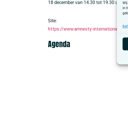
18 december van 14.30 tot 19.30 uur
Wij
in 
geb
Site:
Beh
https://www.amnesty-international.b
Agenda
Tentoonstelling satire: Le Frondeur
5 juni
-
30 oktober
Doneer je schaamteverhaal
23 juli
-
30 augustus
Tentoonstelling Verbondenheid door Jonge
7 augustus
Yarnbombing Café
7 augustus