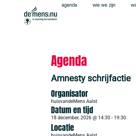
agenda
wie we zijn
wa
Agenda
Amnesty schrijfactie
Organisator
huisvandeMens Aalst
Datum en tijd
18 december, 2026
@
14:30
-
19:30
Locatie
huisvandeMens Aalst