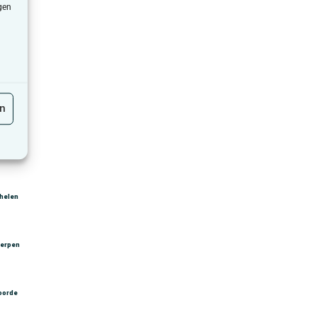
gen
en
ussel
helen
erpen
voorde