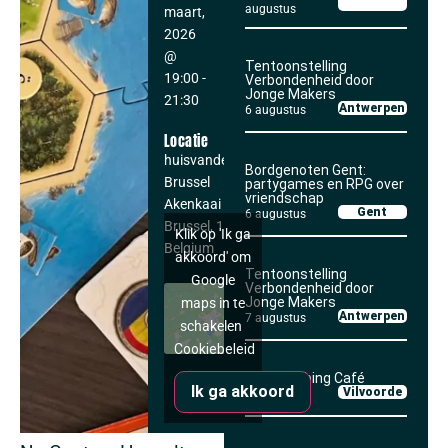
augustus
maart,
2026
@
Tentoonstelling
19:00
-
Verbondenheid door
Jonge Makers
21:30
Antwerpen
6 augustus
Locatie
huisvandeMens
Bordgenoten Gent:
Brussel
partygames en RPG over
vriendschap
Akenkaai 1
Gent
6 augustus
Brussel
,
1000
Klik op 'Ik ga
Belgium
akkoord' om
Tentoonstelling
Google
Verbondenheid door
Jonge Makers
maps in te
Antwerpen
7 augustus
schakelen
Cookiebeleid
Yarnbombing Café
Ik ga akkoord
Vilvoorde
7 augustus