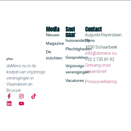
Media
Snel
Contact
naar
Nieuws
Auguste Reyerslaan
huisvandeMens
70
Magazine
1030 Schaarbeek
Plechtigheden
De
info@demens.nu
Gesprekken
inzichten
+32 2 735 81 92
Ontvang onze
deMens.nu is de
Vrijzinnige
nieuwsbrief
koepel van vrijzinnige
verenigingen
verenigingen in
Vacatures
Privacyverklaring
Vlaanderen en
Brussel