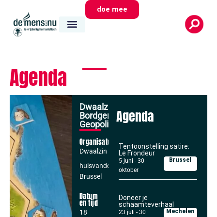
doe mee
Agenda
Dwaalzin:
Agenda
Bordgenoten:
Geopolitiek
Organisator
Tentoonstelling satire:
Dwaalzin
Le Frondeur
Brussel
5 juni
-
30
huisvandeMens
oktober
Brussel
Datum
Doneer je
en tijd
schaamteverhaal
Mechelen
18
23 juli
-
30