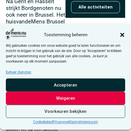
Na Gent en Hasselt
Alle activiteiten
strijkt
Bordgenoten
nu
ook neer in Brussel.
Het
huisvandeMens Brussel
en Dwaalzin
slaan de
handen in elkaar voor
Toestemming beheren
een avond waar
board
Wij gebruiken cookies om onze website goed te laten functioneren en om
games en
inzicht te krijgen in het gebruik van de site. Door op "Accepteren" te klikken
maatschappelijke
geef je toestemming voor het gebruik van alle cookies. Je kunt je
thema’s
elkaar
voorkeuren op elk moment aanpassen.
ontmoeten.
Beheer diensten
Altijd al Groenland willen
Accepteren
bemachtigen of Venezuela
willen inlijven om je van de
Weigeren
nodige grondstoffen te
verzekeren? Tijdens
Voorkeuren bekijken
deze
allereerste Brusselse
editie
van Bordgenoten
Cookiebeleid
Privacyverklaring
Impressum
duiken we op een speelse